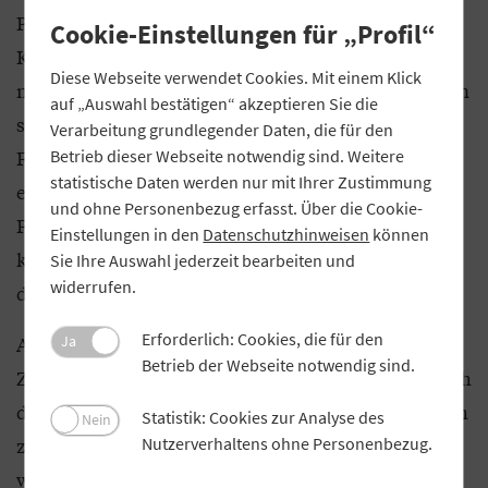
Pflanzenschutzmittel verkaufen, müssen sie den
Cookie-Einstellungen für „Profil“
Kundinnen und Kunden einen Warenbegleitschein
Diese Webseite verwendet Cookies. Mit einem Klick
mit Pflichtangaben aushändigen. Die Informationen
auf „Auswahl bestätigen“ akzeptieren Sie die
sind wichtig bei Kontrollen oder bei einem Unfall.
Verarbeitung grundlegender Daten, die für den
Fehler der Verantwortlichen ahnden Behörden mit
Betrieb dieser Webseite notwendig sind. Weitere
statistische Daten werden nur mit Ihrer Zustimmung
empfindlichen Bußgeldern oder sogar Strafen.
und ohne Personenbezug erfasst. Über die Cookie-
Früher musste Kern selbst darauf achten, dass alles
Einstellungen in den
Datenschutzhinweisen
können
korrekt ist. Nun bekommt er die aktuellen Daten
Sie Ihre Auswahl jederzeit bearbeiten und
widerrufen.
durch das RSM übermittelt.
Erforderlich: Cookies, die für den
Auch Zusatzinformationen wie Dokumente oder
Ja
Betrieb der Webseite notwendig sind.
Zeichnungen können aufgenommen werden. Durch
die klare Zuordnung für jeden Artikel reduziert sich
Statistik: Cookies zur Analyse des
Nein
zudem die Fehlerwahrscheinlichkeit. „Es ist so gut
Nutzerverhaltens ohne Personenbezug.
wie ausgeschlossen, dass die Mitarbeiterinnen und