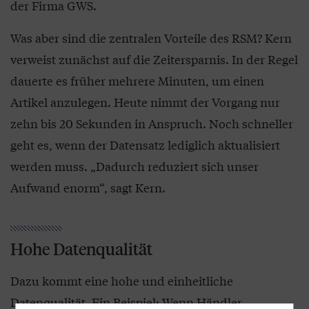
der Firma GWS.
Was aber sind die zentralen Vorteile des RSM? Kern
verweist zunächst auf die Zeitersparnis. In der Regel
dauerte es früher mehrere Minuten, um einen
Artikel anzulegen. Heute nimmt der Vorgang nur
zehn bis 20 Sekunden in Anspruch. Noch schneller
geht es, wenn der Datensatz lediglich aktualisiert
werden muss. „Dadurch reduziert sich unser
Aufwand enorm“, sagt Kern.
Hohe Datenqualität
Dazu kommt eine hohe und einheitliche
Datenqualität. Ein Beispiel: Wenn Händler