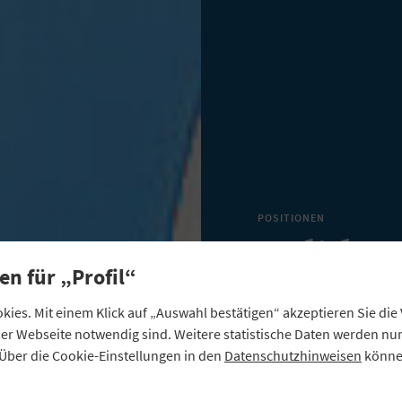
POSITIONEN
Solide 
en für „Profil“
aber de
ies. Mit einem Klick auf „Auswahl bestätigen“ akzeptieren Sie di
eser Webseite notwendig sind. Weitere statistische Daten werden n
Institu
Über die Cookie-Einstellungen in den
Datenschutzhinweisen
können