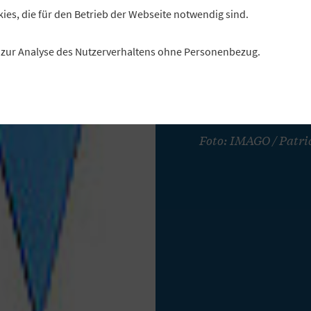
kies, die für den Betrieb der Webseite notwendig sind.
Die bayerischen Vo
ersten Halbjahr 202
es zur Analyse des Nutzerverhaltens ohne Personenbezug.
dadurch ihren Wert a
unterstrichen. Gleic
regulatorische Druc
Foto: IMAGO / Patri