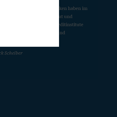
lksbanken und Raiffeisenbanken haben im
1 ihre Kreditvergabe ausgebaut und
ls verlässliche regionale Kreditinstitute
hzeitig steigt der politische und
k auf die Banken.
ck Scheiber