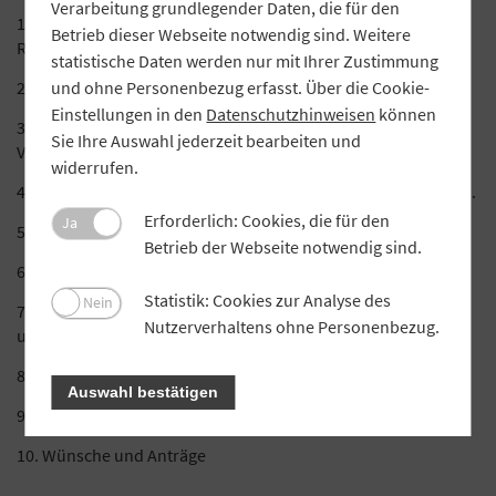
Verarbeitung grundlegender Daten, die für den
Eröffnung und Begrüßung durch den Vorsitzenden
Betrieb dieser Webseite notwendig sind. Weitere
Reinhard Endres
statistische Daten werden nur mit Ihrer Zustimmung
und ohne Personenbezug erfasst. Über die Cookie-
Bericht des Aufsichtsrates über seine Tätigkeit
Einstellungen in den
Datenschutzhinweisen
können
Bericht des Vorstandes über das Geschäftsjahr 2020 und
Sie Ihre Auswahl jederzeit bearbeiten und
Vorlage des Jahresabschlusses 2020
widerrufen.
Wechsel in der Geschäftsführung der MEG Simmelsdorf e.G.
Erforderlich: Cookies, die für den
Ja
Feststellung des Jahresabschlusses 2020
Betrieb der Webseite notwendig sind.
Beschlussfassung über die Gewinn-/Verlustverwendung
Statistik: Cookies zur Analyse des
Nein
Bericht der Kassenprüfung und Entlastung des Vorstandes
Nutzerverhaltens ohne Personenbezug.
und Aufsichtsrates
Wahlen zum Vorstand / Aufsichtsrat
Auswahl bestätigen
Bericht der Molkerei
Wünsche und Anträge