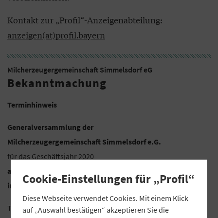
Kontakt zur „Profil“-Anzeigenabteilung:
anzeigen(at)profil.bayern
Milcherzeugergemeinschaft Simmelsdorf eG
Bekanntmachung
Terminhinweis
Generalversammlung der
Milcherzeugergemeinschaft Simmelsdorf e.G.
für das Geschäftsjahr 2020
am Donnerstag, 23. September 2021, um 19:30 Uhr,
Cookie-Einstellungen für „Profil“
in Lauf-Heuchling, Gasthaus „Zur Linde“ – Wollner-Saal
Diese Webseite verwendet Cookies. Mit einem Klick
Tagesordnung:
auf „Auswahl bestätigen“ akzeptieren Sie die