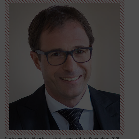
Noch rege Kreditnachfrage trotz eingetrübter Konjunktur: GVB-