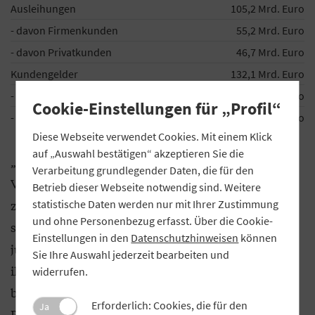
Ausleihungen
105,2 Mrd. Euro
- davon Firmenkunden
55,2 Mrd. Euro
- davon Privatkunden
46,7 Mrd. Euro
Kundengelder
132,1 Mrd. Euro
- davon Firmenkunden
34,6 Mrd. Euro
Cookie-Einstellungen für „Profil“
- davon Privatkunden
87,7 Mrd. Euro
Diese Webseite verwendet Cookies. Mit einem Klick
auf „Auswahl bestätigen“ akzeptieren Sie die
„Die erste Jahreshälfte ist für die bayerischen
Verarbeitung grundlegender Daten, die für den
Volksbanken und Raiffeisenbanken
Betrieb dieser Webseite notwendig sind. Weitere
zufriedenstellend verlaufen“, stellte Gros fest. Und
statistische Daten werden nur mit Ihrer Zustimmung
und ohne Personenbezug erfasst. Über die Cookie-
so überrascht es nicht, dass die Institute bei der
Einstellungen in den
Datenschutzhinweisen
können
jüngsten GVB-Konjunkturumfrage zur Jahresmitte
Sie Ihre Auswahl jederzeit bearbeiten und
ihre Lage fast ausnahmslos (99 Prozent) positiv
widerrufen.
beurteilen. Die von der EZB gesetzten
Erforderlich: Cookies, die für den
Ja
Rahmenbedingungen sowie die Konjunkturflaute