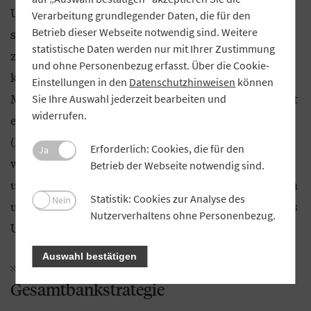
Unternehmensleitbild überführen. Dabei wird die
Verarbeitung grundlegender Daten, die für den
Betrieb dieser Webseite notwendig sind. Weitere
strategische Ausrichtung der neuen Bank
statistische Daten werden nur mit Ihrer Zustimmung
zukunftsorientiert berücksichtigt. Im Ergebnis
und ohne Personenbezug erfasst. Über die Cookie-
können die Fusionspartner Fragen zu Vision,
Einstellungen in den
Datenschutzhinweisen
können
Mission und Leitbild beantworten, etwa: „Wofür gibt
Sie Ihre Auswahl jederzeit bearbeiten und
widerrufen.
es uns?“ (Vision), „Was wollen wir erreichen?“
(Mission), „Welche Werte und Ansprüche vertreten
Erforderlich: Cookies, die für den
Ja
wir gegenüber unseren Mitarbeitern, Mitgliedern
Betrieb der Webseite notwendig sind.
und Kunden?“ (Leitbild) sowie „Für welche Normen
Statistik: Cookies zur Analyse des
Nein
und Verhaltensweisen stehen wir innerhalb unseres
Nutzerverhaltens ohne Personenbezug.
Unternehmens?“.
Auswahl bestätigen
Gesamtbankstrategie