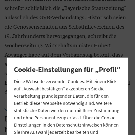
schreibt schließlich die „Bayerische Staatszeitung“
anlässlich des GVB-Verbandstags. Historisch seien
die Genossenschaften aus Selbsthilfevereinen des
19. Jahrhunderts hervorgegangen, schreibt die
Wochenzeitung. Wirtschaftsminister Hubert
Aiwanger habe auf dem Verbandstag betont, dass
auch heute Genossenschaften „wichtiger denn je“
Cookie-Einstellungen für „Profil“
seien, zum Beispiel die rund 250
Diese Webseite verwendet Cookies. Mit einem Klick
Energiegenossenschaften für die Energiewende und
auf „Auswahl bestätigen“ akzeptieren Sie die
die Erreichung der Klimaziele.
Verarbeitung grundlegender Daten, die für den
Betrieb dieser Webseite notwendig sind. Weitere
statistische Daten werden nur mit Ihrer Zustimmung
Beschleunigter Netzausbau: GVB
und ohne Personenbezug erfasst. Über die Cookie-
Einstellungen in den
Datenschutzhinweisen
können
beteiligt sich an Initiative für schnellere
Sie Ihre Auswahl jederzeit bearbeiten und