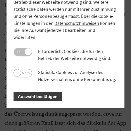
Betrieb dieser Webseite notwendig sind. Weitere
Einführung von Wero. Damit schaffen wir eine
statistische Daten werden nur mit Ihrer Zustimmung
moderne Alternative, die das mobile Bezahlen nicht
und ohne Personenbezug erfasst. Über die Cookie-
nur komfortabler, sondern auch
Einstellungen in den
Datenschutzhinweisen
können
Sie Ihre Auswahl jederzeit bearbeiten und
grenzüberschreitend möglich macht – schnell,
widerrufen.
sicher und jederzeit. Auch die anstehende
Integration der Pay App spielt eine wichtige Rolle:
Erforderlich: Cookies, die für den
Ja
Betrieb der Webseite notwendig sind.
Kundinnen und Kunden können so direkt aus der
VR Banking App heraus kontaktlos mit dem
Statistik: Cookies zur Analyse des
Nein
Smartphone oder Wearables bezahlen – ob an der
Nutzerverhaltens ohne Personenbezug.
Supermarktkasse, im Café oder online. Darüber
hinaus achten wir darauf, dass die App auch in
Auswahl bestätigen
besonderen Situationen flexibel bleibt. Muss etwa
das Überweisungslimit angepasst werden, etwa für
einen größeren Kauf, lässt sich das direkt in der App