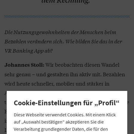
dem Rechnung.“
Die Nutzungsgewohnheiten der Menschen beim
Bezahlen verändern sich. Wie bilden Sie das in der
VR Banking App ab?
Wir beobachten diesen Wandel
Johannes Stoll:
sehr genau – und gestalten ihn aktiv mit. Bezahlen
wird heute schneller, mobiler und stärker in
Alltagssituationen integriert. Die VR Banking App
Cookie-Einstellungen für „Profil“
trägt dem Rechnung, indem sie nicht nur klassische
Funktionen abbildet, sondern konsequent auf
Diese Webseite verwendet Cookies. Mit einem Klick
intelligente, situative und nutzerzentrierte
auf „Auswahl bestätigen“ akzeptieren Sie die
Verarbeitung grundlegender Daten, die für den
Lösungen setzt. Ein zentrales Beispiel dafür ist die