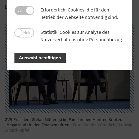
Finanzpolitik.
Erforderlich: Cookies, die für den
Ja
Betrieb der Webseite notwendig sind.
Statistik: Cookies zur Analyse des
Nein
Nutzerverhaltens ohne Personenbezug.
Auswahl bestätigen
GVB-Präsident Stefan Müller (r.) im Panel neben Manfred Knof zu
„Megatrends in den Finanzmärkten“.
Foto: Stephan Goerlich / Ludwig-
Erhard-Gipfel