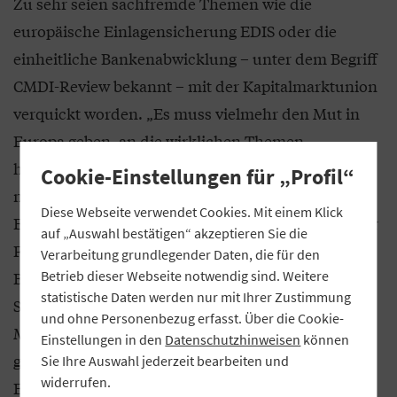
Zu sehr seien sachfremde Themen wie die
europäische Einlagensicherung EDIS oder die
einheitliche Bankenabwicklung – unter dem Begriff
CMDI-Review bekannt – mit der Kapitalmarktunion
verquickt worden. „Es muss vielmehr den Mut in
Europa geben, an die wirklichen Themen
heranzugehen. Ich würde mir wünschen, dass die
Cookie-Einstellungen für „Profil“
neue Bundesregierung zum Motor dieser
Diese Webseite verwendet Cookies. Mit einem Klick
Entwicklung wird.“ Den Besuch von Bundeskanzler
auf „Auswahl bestätigen“ akzeptieren Sie die
Friedrich Merz an seinem ersten Tag als
Verarbeitung grundlegender Daten, die für den
Bundeskanzler beim französischen
Betrieb dieser Webseite notwendig sind. Weitere
statistische Daten werden nur mit Ihrer Zustimmung
Staatspräsidenten Emmanuel Macron wertete
und ohne Personenbezug erfasst. Über die Cookie-
Müller daher als positives Signal, dass Deutschland
Einstellungen in den
Datenschutzhinweisen
können
gemeinsam mit Frankreich Entwicklungen in
Sie Ihre Auswahl jederzeit bearbeiten und
widerrufen.
Europa nun anstoßen könne – auch in der