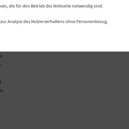
kies, die für den Betrieb der Webseite notwendig sind.
es zur Analyse des Nutzerverhaltens ohne Personenbezug.
en
-
t
in