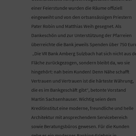
einer Feierstunde wurden die Räume offiziell
eingeweiht und von den ortsansässigen Priestern
Pater Robin und Matthias Weih gesegnet. Als
Dankeschön und zur Unterstützung der Pfarreien
überreichte die Bank jeweils Spenden über 750 Eur
„Die VR Bank Amberg Sulzbach hat sich nicht aus d
Fläche zurückgezogen, sondern bleibt da, wo sie
hingehört: nah beim Kunden! Denn Nähe schafft
Vertrauen und Vertrauen ist die härteste Währung,
die es im Bankgeschäft gibt“, betonte Vorstand
Martin Sachsenhauser. Wichtig seien dem
Kreditinstitut eine moderne, freundliche und helle
Architektur mit ansprechendem Servicebereich
sowie Beratungsbüros gewesen. Für die Kunden
gebe es ein modernes Banking-Erlebnis in