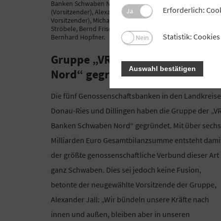
Banken Schwaben Nord“ (v. li.): Alexander Jall
Erforderlich: Coo
Ja
(Vorsitzender), Alexander Lehmann (stellvertretender
Vorsitzender), Michael Kruck, Paul W. Ritter, Bernhard
Ströbele, Bernd Frisch, Klaus Pelz, Matthias Vogel und
Statistik: Cooki
Bernhard Hopfner.
Nein
Gruppe „VR-Banken Schwaben
Auswahl bestätigen
Nord“ gegründet
Die fünf Genossenschaftsbanken in den Landkreis
Donau-Ries und Dillingen haben die Gruppe der „VR
Banken Schwaben Nord“ gegründet. Mit über sechs
Milliarden Euro Gesamtbilanzsumme entsteht dami
der größte genossenschaftliche Verbund dieser Art 
ganz Schwaben. Dies sei jedoch keine Fusion,
betonte der neugewählte Vorsitzende der Gruppe,
Alexander Jall: „Wir bündeln unsere Kräfte nach
innen und außen, bleiben aber in unseren