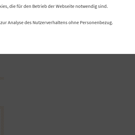
s
kies, die für den Betrieb der Webseite notwendig sind.
es zur Analyse des Nutzerverhaltens ohne Personenbezug.
tz
n
Q1