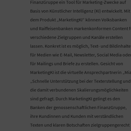
FinanzGruppe ein Tool für Marketing-Zwecke auf
Basis von Künstlicher Intelligenz (KI) entwickelt. Mit
dem Produkt „MarketingKI“ können Volksbanken
und Raiffeisenbanken markenkonformen Content f
verschiedene Zielgruppen und Kanäle erstellen
lassen. Konkret ist es möglich, Text- und Bildinhalte
für Medien wie E-Mail, Newsletter, Social Media ode
für Mailings und Briefe zu erstellen. Gesicht von
MarketingKI ist die virtuelle Ansprechpartnerin „Mia
„Schnelle Unterstützung bei der Texterstellung und
die damit verbundenen Skalierungsmöglichkeiten
sind gefragt. Durch MarketingKI gelingt es den
Banken der genossenschaftlichen FinanzGruppe,
ihre Kundinnen und Kunden mit verständlichen
Texten und klaren Botschaften zielgruppengerecht