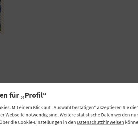
en für „Profil“
rn
nd
ies. Mit einem Klick auf „Auswahl bestätigen“ akzeptieren Sie di
e
eser Webseite notwendig sind. Weitere statistische Daten werden n
Über die Cookie-Einstellungen in den
Datenschutzhinweisen
können
r
t