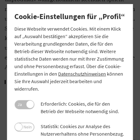
nichts dagegen, die Kreditanbahnung zu optimieren
Cookie-Einstellungen für „Profil“
und Prozesse aus Beratung und Prüfung zu straffen.
So wird Doppelarbeit vermieden und die Marktfolge
Diese Webseite verwendet Cookies. Mit einem Klick
auf „Auswahl bestätigen“ akzeptieren Sie die
kann sich zunehmend auf die Qualitätssicherung
Verarbeitung grundlegender Daten, die für den
und die Unterstützung bei der Befüllung der
Betrieb dieser Webseite notwendig sind. Weitere
erforderlichen Dokumente konzentrieren. Folgende
statistische Daten werden nur mit Ihrer Zustimmung
Ansätze bieten sich an:
und ohne Personenbezug erfasst. Über die Cookie-
Einstellungen in den
Datenschutzhinweisen
können
Die für Beratung und
Sie Ihre Auswahl jederzeit bearbeiten und
Einmalige Abfrage:
widerrufen.
Kreditwürdigkeitsprüfung erforderlichen
Angaben des Kunden werden nur einmal
Erforderlich: Cookies, die für den
Ja
abgefragt. Sinnvollerweise liefert der Kunde die
Betrieb der Webseite notwendig sind.
Daten auf Grundlage einer Selbstauskunft vorab.
Statistik: Cookies zur Analyse des
Nein
Dann wird das erste Beratungsgespräch nicht mit
Nutzerverhaltens ohne Personenbezug.