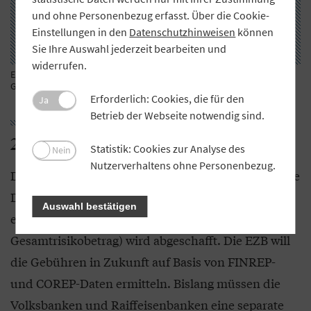
und ohne Personenbezug erfasst. Über die Cookie-
Einstellungen in den
Datenschutzhinweisen
können
Sie Ihre Auswahl jederzeit bearbeiten und
widerrufen.
EZB-Turm in Frankfurt: Die Notenbank hat den Entwurf einer neuen
Gebührenordnung vorgelegt. Foto: imago images/Ralph Peters
Erforderlich: Cookies, die für den
Ja
Betrieb der Webseite notwendig sind.
2. Meldeaufwand wird verringert
Statistik: Cookies zur Analyse des
Nein
Nutzerverhaltens ohne Personenbezug.
Der zweite Erfolg der GVB-Interessenvertretung: Die
Doppelmeldung der für die Gebührenberechnung
Auswahl bestätigen
erforderlichen Daten (Bilanzsumme und
Gesamtrisikobetrag) wird abgeschafft. Die EZB will
die Gebühren in Zukunft auf Basis von FINREP-
und COREP-Daten ermitteln. Bislang müssen die
Volksbanken und Raiffeisenbanken eine separate