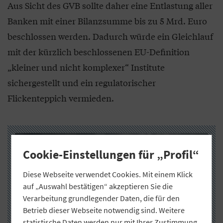
Aus Sicht des GVB sollte daher eine Entlastung aller
Banken mit einer Bilanzsumme bis zu 5 Mrd. Euro
beschlossen werden. Dadurch würde ein Gleichlauf
mit der kürzlich beschlossenen EU-Definition
„kleiner und nicht komplexer“ Institute
sichergestellt und ein regulatorischer
Flickenteppich vermieden.
Cookie-Einstellungen für „Profil“
Diese Webseite verwendet Cookies. Mit einem Klick
auf „Auswahl bestätigen“ akzeptieren Sie die
Verarbeitung grundlegender Daten, die für den
Betrieb dieser Webseite notwendig sind. Weitere
statistische Daten werden nur mit Ihrer Zustimmung