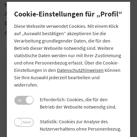
müssen, letztendlich ist nur die Arbeit der
Cookie-Einstellungen für „Profil“
Archäologen hinzugekommen. Immerhin ist das
Baufeld jetzt sauber geräumt und wir können mit
Diese Webseite verwendet Cookies. Mit einem Klick
den Arbeiten starten.
auf „Auswahl bestätigen“ akzeptieren Sie die
Verarbeitung grundlegender Daten, die für den
Betrieb dieser Webseite notwendig sind. Weitere
statistische Daten werden nur mit Ihrer Zustimmung
und ohne Personenbezug erfasst. Über die Cookie-
Einstellungen in den
Datenschutzhinweisen
können
Sie Ihre Auswahl jederzeit bearbeiten und
widerrufen.
Erforderlich: Cookies, die für den
Ja
Betrieb der Webseite notwendig sind.
Statistik: Cookies zur Analyse des
Nein
Nutzerverhaltens ohne Personenbezug.
Auf dieser Fläche soll die neue Kelterstation entstehen.
Zu 