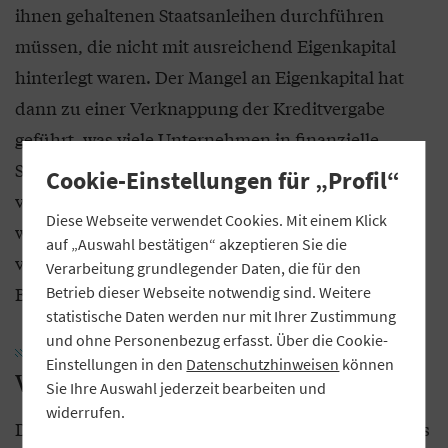
ihnen gehaltenen Staatsanleihen durchführen
müssen, die nicht mit ausreichend Eigenkapital
hinterlegt waren. Der Mangel an Eigenkapital hat
dann zu einer Verknappung der Kreditvergabe
geführt, was viele Unternehmen in finanzielle
Schwierigkeiten geführt und damit die Rezession
Cookie-Einstellungen für „Profil“
verschärft hat. Die Schwere der Rezession hat
Diese Webseite verwendet Cookies. Mit einem Klick
wiederum die Umsatzsituation der Unternehmen
auf „Auswahl bestätigen“ akzeptieren Sie die
verschlechtert und damit deren Möglichkeit zur
Verarbeitung grundlegender Daten, die für den
Bedienung der bestehenden Kredite geschmälert.
Betrieb dieser Webseite notwendig sind. Weitere
statistische Daten werden nur mit Ihrer Zustimmung
und ohne Personenbezug erfasst. Über die Cookie-
Einstellungen in den
Datenschutzhinweisen
können
Wenig effektive Insolvenzverfahren
Sie Ihre Auswahl jederzeit bearbeiten und
widerrufen.
Der Abbau der notleidenden Kredite erweist sich als