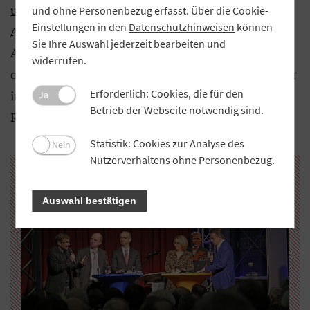
und DZ Bank auf Einladung des Kreditinstituts in
und ohne Personenbezug erfasst. Über die Cookie-
Einstellungen in den
Datenschutzhinweisen
können
Ansbach über die genossenschaftliche Idee.
Sie Ihre Auswahl jederzeit bearbeiten und
Außerdem sind Gewinnspiele, Schafkopf-Turniere
widerrufen.
oder ein Fotobox-Event geplant. Ein Mitarbeiter, der
in seiner Freizeit Bienen züchtet, möchte einen
Erforderlich: Cookies, die für den
Ja
Betrieb der Webseite notwendig sind.
Raiffeisen-Honig imkern.
Statistik: Cookies zur Analyse des
Nein
Nutzerverhaltens ohne Personenbezug.
Auswahl bestätigen