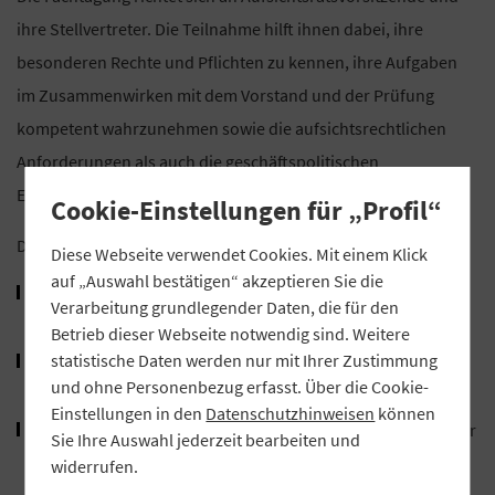
ihre Stellvertreter. Die Teilnahme hilft ihnen dabei, ihre
besonderen Rechte und Pflichten zu kennen, ihre Aufgaben
im Zusammenwirken mit dem Vorstand und der Prüfung
kompetent wahrzunehmen sowie die aufsichtsrechtlichen
Anforderungen als auch die geschäftspolitischen
Entwicklungen zu berücksichtigen.
Cookie-Einstellungen für „Profil“
Die Einteilung erfolgt nach Bilanzsumme:
Diese Webseite verwendet Cookies. Mit einem Klick
auf „Auswahl bestätigen“ akzeptieren Sie die
8.-9. November 2024: Banken mit einer Bilanzsumme über
Verarbeitung grundlegender Daten, die für den
zwei Milliarden Euro,
Betrieb dieser Webseite notwendig sind. Weitere
statistische Daten werden nur mit Ihrer Zustimmung
22.-23. November 2024: Banken mit einer Bilanzsumme
und ohne Personenbezug erfasst. Über die Cookie-
zwischen zwei Milliarden Euro und 500 Millionen Euro,
Einstellungen in den
Datenschutzhinweisen
können
6.-7. Dezember 2024: Banken mit einer Bilanzsumme kleiner
Sie Ihre Auswahl jederzeit bearbeiten und
als 500 Millionen Euro.
widerrufen.