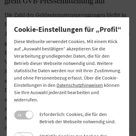
greift GVB-Pressemitteilung auf
Die Zahl der Geldautomatensprengungen bleibt in
Bayern hoch, mit 17 Vorfällen im ersten Halbjahr
Cookie-Einstellungen für „Profil“
2024 im Vergleich zu 21 im gesamten Jahr 2023. Das
Diese Webseite verwendet Cookies. Mit einem Klick
geht aus einem neuen Lagebericht des
auf „Auswahl bestätigen“ akzeptieren Sie die
Bundeskriminalamts hervor. Dessen
Verarbeitung grundlegender Daten, die für den
Veröffentlichung nahm GVB-Präsident Stefan
Betrieb dieser Webseite notwendig sind. Weitere
Müller zum Anlass, um in einer
Pressemitteilung
statistische Daten werden nur mit Ihrer Zustimmung
und ohne Personenbezug erfasst. Über die Cookie-
seine Besorgnis über diese Entwicklung zu äußern.
Einstellungen in den
Datenschutzhinweisen
können
Der „Münchner Merkur“ griff die Pressemitteilung
Sie Ihre Auswahl jederzeit bearbeiten und
auf. Die Banken würden umfassende Maßnahmen
widerrufen.
zum Schutz ihrer Geldautomaten ergreifen, wird
Erforderlich: Cookies, die für den
Ja
Müller in dem Beitrag wiedergegeben. Dazu zählten
Betrieb der Webseite notwendig sind.
die Ausstattung der Automaten mit Färbesystemen,
Statistik: Cookies zur Analyse des