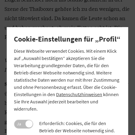
Szene der Thaiboxer gehöre ich zu den wenigen, die
nicht tätowiert sind. Da kamen die Leute schon an
und haben geschaut, ob mein Tattoo echt ist. Die
Profis haben das aber schnell als Fake entlarvt.
Cookie-Einstellungen für „Profil“
Diese Webseite verwendet Cookies. Mit einem Klick
auf „Auswahl bestätigen“ akzeptieren Sie die
Was haben denn die Kolleginnen und Kollegen zu
Verarbeitung grundlegender Daten, die für den
Ihrem Tattoo gesagt?
Betrieb dieser Webseite notwendig sind. Weitere
statistische Daten werden nur mit Ihrer Zustimmung
Anfangs war das nur ein kleiner Kreis, der
Schinke:
und ohne Personenbezug erfasst. Über die Cookie-
über die Aktion informiert war. Aber natürlich
Einstellungen in den
Datenschutzhinweisen
können
Sie Ihre Auswahl jederzeit bearbeiten und
haben die Bilder in der Bank relativ schnell die
widerrufen.
Runde gemacht. Bei den Kolleginnen und Kollegen
gab es erstmal eine große Ungläubigkeit, weil die
Erforderlich: Cookies, die für den
Ja
Bilder sehr authentisch wirken. Einige, die mich
Betrieb der Webseite notwendig sind.