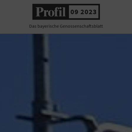
09 2023
Das bayerische Genossenschaftsblatt