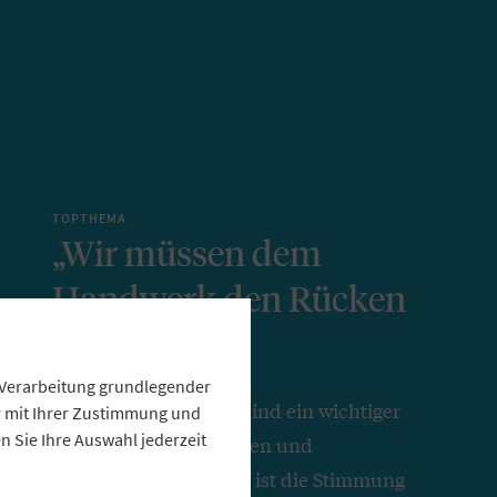
TOPTHEMA
„Wir müssen dem
Handwerk den Rücken
stärken“
e Verarbeitung grundlegender
Bayerns Handwerker sind ein wichtiger
ur mit Ihrer Zustimmung und
 Sie Ihre Auswahl jederzeit
Partner der Volksbanken und
Raiffeisenbanken. Wie ist die Stimmung