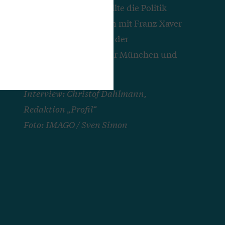
in der Branche? Wo sollte die Politik
handeln? Ein Gespräch mit Franz Xaver
Peteranderl, Präsident der
Handwerkskammer für München und
Oberbayern.
Interview: Christof Dahlmann,
Redaktion „Profil“
Foto: IMAGO / Sven Simon