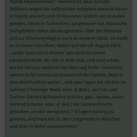
Teplitz beizukommen.“ Gemeint ist, dass Schulze-
Delitzsch wegen der zahlreichen Aufgaben zweimal Kuren
in Teplitz (Kurort rund 70 Kilometer südlich von Dresden
gelegen, heute in Tschechien) ausgelassen hat. Russische
Dampfbäder sollen das ausgleichen. Über die fehlende
Zeit zur Erholung klagt er auch an anderer Stelle. So heißt
es in einem Schreiben, datiert auf den 28. August 1875:
„Leider kann ich in diesem Jahr nicht zu einem
Landaufenthalt, der mir so Noth thut, und muß sehen,
wie ich mir zum weiteren darüber weg helfe“. Immerhin
reichte es für eine kurze Auszeit mit der Familie, denn in
dem Brief heißt es weiter: „Seit zwei Tagen bin ich hier im
Gebirge (Thüringer Wald, Anm. d. Red.), wo Frau und
Tochter (Bertha Wilhelmine Schulze, geb. Jacobs, sowie
Gertrud Schulze, Anm. d. Red.) die Sommerfrische
genießen, um mir wenigstens 7-8 Tage Erholung zu
gönnen, und manches zu den Congressen in München
und Wien in Ruhe vorzubereiten.“