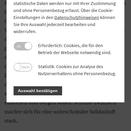
Schulze-Delitzsch bietet Proebst an, an den von ihm
statistische Daten werden nur mit Ihrer Zustimmung
und ohne Personenbezug erfasst. Über die Cookie-
herausgegebenen „Blättern für
Einstellungen in den
Datenschutzhinweisen
können
Genossenschaftswesen“ mitzuarbeiten (Diesen
Sie Ihre Auswahl jederzeit bearbeiten und
Vorschlag nimmt Proebst gerne an, er wird im Laufe
widerrufen.
der Zeit mehrere Artikel in der Zeitschrift
Erforderlich: Cookies, die für den
Ja
publizieren). Zudem nimmt Schulze-Delitzsch in
Betrieb der Webseite notwendig sind.
dem Brief Stellung zu einem Thema, das die
Genossenschaftspioniere damals umgetrieben hat:
Statistik: Cookies zur Analyse des
Nein
Nutzerverhaltens ohne Personenbezug.
Die sogenannte Solidarhaft. Im Mittelpunkt stand
die Frage, ob die Mitglieder der Genossenschaft mit
Auswahl bestätigen
all ihrem Hab und Gut für die Genossenschaft
einstehen und bürgen sollen. Schulze-Delitzsch
machte sich für eine unbeschränkte Solidarhaft
stark.