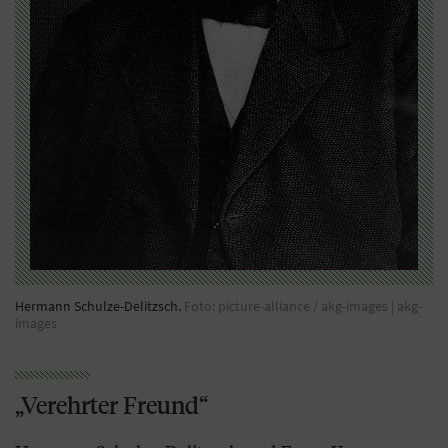
Hermann Schulze-Delitzsch.
Foto: picture-alliance / akg-images | akg-
images
„Verehrter Freund“