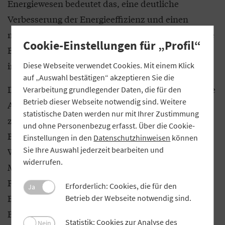
Energiewesen bedeutet das, eine deutliche
Verbesserung der Energieeffizienz und einen
massiven Ausbau Erneuerbarer Energien, damit die
Cookie-Einstellungen für „Profil“
Energieversorgung klimaneutral und gleichzeitig
importunabhängig wird.
Diese Webseite verwendet Cookies. Mit einem Klick
auf „Auswahl bestätigen“ akzeptieren Sie die
Damit der weitere Ausbau gefördert wird, gilt es, die
Verarbeitung grundlegender Daten, die für den
Betrieb dieser Webseite notwendig sind. Weitere
Akzeptanz für solche Projekte in der Bevölkerung
statistische Daten werden nur mit Ihrer Zustimmung
zu stärken. Die Schlüssel dafür sind
und ohne Personenbezug erfasst. Über die Cookie-
Bürgerbeteiligung und angemessene Verfahren.
Einstellungen in den
Datenschutzhinweisen
können
Sie Ihre Auswahl jederzeit bearbeiten und
Wenn Bürgerinnen und Bürger ein echtes
widerrufen.
Mitspracherecht erhalten und auch am Erfolg der
Projekte beteiligt sind, werden die Vorzüge der
Erforderlich: Cookies, die für den
Ja
Energiewende direkt vermittelt. Echte
Betrieb der Webseite notwendig sind.
Bürgerbeteiligung bedeutet neben der finanziellen
Statistik: Cookies zur Analyse des
Nein