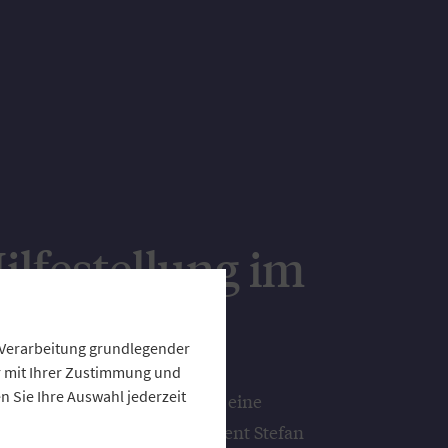
ilfestellung im
e Verarbeitung grundlegender
ur mit Ihrer Zustimmung und
 Sie Ihre Auswahl jederzeit
sverband Bayern (GVB) geht eine
 KC Risk AG ein. GVB-Präsident Stefan