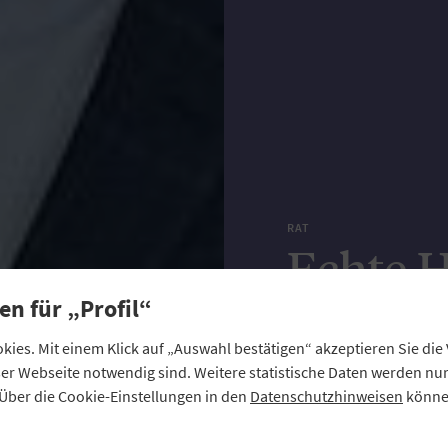
RAT
Echte H
en für „Profil“
Alltag
ies. Mit einem Klick auf „Auswahl bestätigen“ akzeptieren Sie di
eser Webseite notwendig sind. Weitere statistische Daten werden n
Über die Cookie-Einstellungen in den
Datenschutzhinweisen
können
Der Genossenschaft
Kooperation mit der