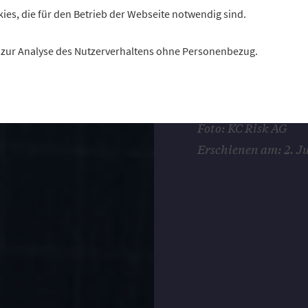
Müller und der Vors
kies, die für den Betrieb der Webseite notwendig sind.
Pfetscher (im Foto
es zur Analyse des Nutzerverhaltens ohne Personenbezug.
Aufsichtsratschef D
Interview, was sie s
Interview: Burkhar
Foto: KC Risk AG
Erschienen am: 2. Ju