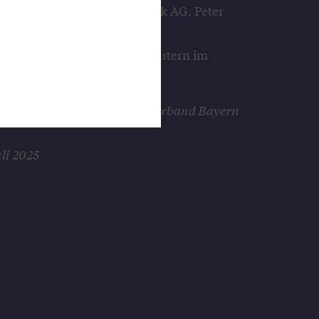
tandsvorsitzende der KC Risk AG, Peter
 zusammen mit dem KC Risk-
irk Helmbrecht, rechts), erläutern im
ich davon versprechen.
d Rüdiger, Genossenschaftsverband Bayern
li 2025