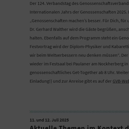
Der 124. Verbandstag des Genossenschaftsverbands
Internationalen Jahrs der Genossenschaften 2025
„Genossenschaften machen’s besser. Für Dich, für 
Dr. Gerhard Walther wird die Gäste begrüßen, ansc
halten. Ebenfalls auf dem Programm steht ein Geno
Festvortrag wird der Diplom-Physiker und Kabarettis
wir beim Weltverbessern neu denken müssen“. Der 
wieder im Festsaal bei Paulaner am Nockherberg in 
genossenschaftliches Get-Together ab 8 Uhr. Weit
Einladung!) und zur Anreise gibt es auf der
GVB-Web
11. und 12. Juli 2025
Aktuelle Themen im Kontext d