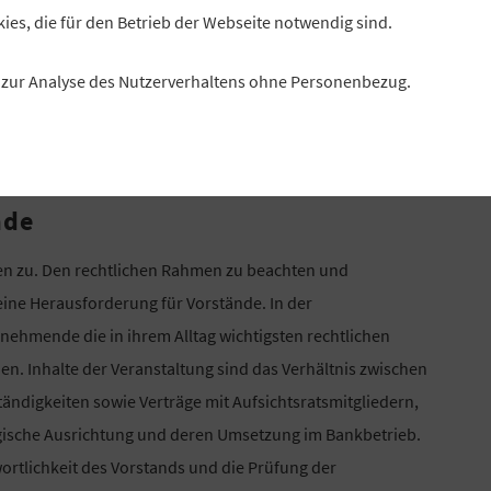
ersonalarbeit, moderiert von Manuela Vogel. Die
kies, die für den Betrieb der Webseite notwendig sind.
es zur Analyse des Nutzerverhaltens ohne Personenbezug.
nde
en zu. Den rechtlichen Rahmen zu beachten und
 eine Herausforderung für Vorstände. In der
lnehmende die in ihrem Alltag wichtigsten rechtlichen
n. Inhalte der Veranstaltung sind das Verhältnis zwischen
ändigkeiten sowie Verträge mit Aufsichtsratsmitgliedern,
tegische Ausrichtung und deren Umsetzung im Bankbetrieb.
rtlichkeit des Vorstands und die Prüfung der