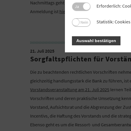
Nachmittags geht es um Themen der strategischen P
Erforderlich: Coo
Ja
Anmeldung ist
hier
möglich.
Statistik: Cooki
Nein
Auswahl bestätigen
21. Juli 2025
Sorgfaltspflichten für Vorstä
Die zu beachtenden rechtlichen Vorschriften nehm
gleichzeitig handlungsstark die Bank zu führen, ist
Vorstandsveranstaltung am 21. Juli 2025
lernen Tei
Vorschriften und deren praktische Umsetzung kenne
Vorstand, Aufsichtsrat und die Abgrenzung der Zust
Incentivs, die Haftung des Vorstands und die stra
Ebenso geht es um die Ressort- und Gesamtverantwo