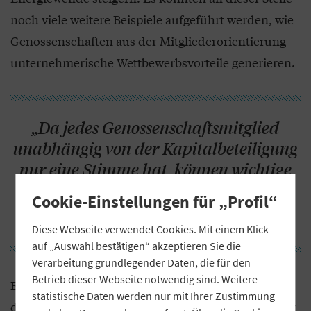
noch viele weitere Beispiele aufgeführt werden, wie
Genossenschaften aus der Mitgliederorientierung
unternehmerische Wettbewerbsvorteile generieren.
„Da jedes Genossenschaftsmitglied
unabhängig von der Kapitalbeteiligung
nur eine Stimme hat, können wichtige
Entscheidungen nicht von
Cookie-Einstellungen für „Profil“
Einzelinteressen dominiert werden.“
Diese Webseite verwendet Cookies. Mit einem Klick
auf „Auswahl bestätigen“ akzeptieren Sie die
Verarbeitung grundlegender Daten, die für den
Betrieb dieser Webseite notwendig sind. Weitere
Bei den grundsätzlichen Entscheidungen können
statistische Daten werden nur mit Ihrer Zustimmung
die Genossenschaftsmitglieder in der General- oder