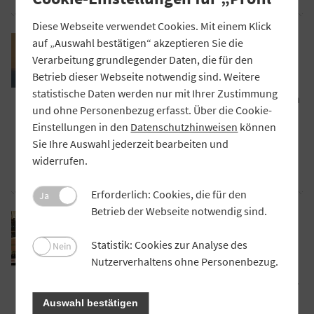
Diese Webseite verwendet Cookies. Mit einem Klick
PRAXIS
auf „Auswahl bestätigen“ akzeptieren Sie die
Im Auslandsgeschäft Marktanteile
Verarbeitung grundlegender Daten, die für den
gewinnen
Betrieb dieser Webseite notwendig sind. Weitere
Die Münchner Bank arbeitet mit der DZ
statistische Daten werden nur mit Ihrer Zustimmung
BANK zusammen, um ihre Firmenkunden in
und ohne Personenbezug erfasst. Über die Cookie-
die ganze Welt zu begleiten. Welche
Einstellungen in den
Datenschutzhinweisen
können
Erfahrungen hat die Kreditgenossenschaft
Sie Ihre Auswahl jederzeit bearbeiten und
dabei gemacht?
widerrufen.
Artikel lesen
Erforderlich: Cookies, die für den
Ja
Betrieb der Webseite notwendig sind.
PRAXIS
Zurück im Krisen-Modus
Statistik: Cookies zur Analyse des
Die ländlichen und gewerblichen
Nein
Nutzerverhaltens ohne Personenbezug.
Genossenschaften in Bayern spüren die
wirtschaftlichen Folgen des Ukraine-Kriegs.
Wie gehen sie damit um? Die BÄKO
Auswahl bestätigen
München Altbayern und Schwaben eG, die