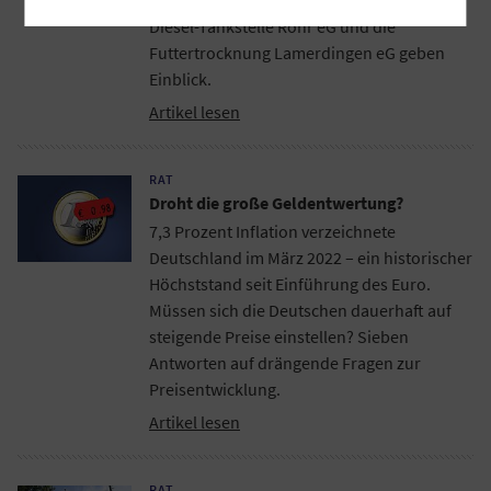
Diesel-Tankstelle Rohr eG und die
Futtertrocknung Lamerdingen eG geben
Einblick.
Artikel lesen
RAT
Droht die große Geldentwertung?
7,3 Prozent Inflation verzeichnete
Deutschland im März 2022 – ein historischer
Höchststand seit Einführung des Euro.
Müssen sich die Deutschen dauerhaft auf
steigende Preise einstellen? Sieben
Antworten auf drängende Fragen zur
Preisentwicklung.
Artikel lesen
RAT