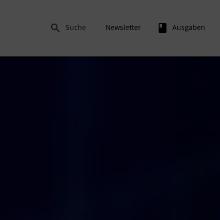

Suche
Newsletter
book
Ausgaben