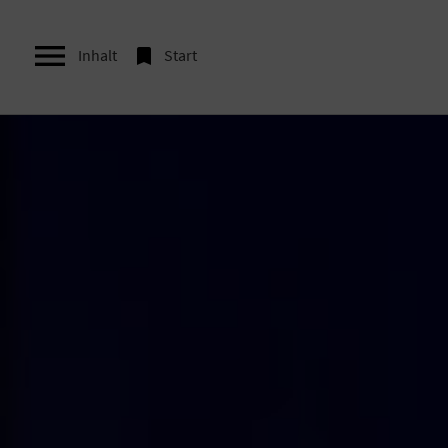


Inhalt
Start