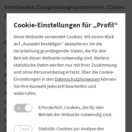
bestehenden Energiemanagementsystems. Ebenso
führt der GVB interne Audits nach ISO 50001 durch.
Cookie-Einstellungen für „Profil“
Diese Webseite verwendet Cookies. Mit einem Klick
CSRD-Pflicht für Unternehmen
auf „Auswahl bestätigen“ akzeptieren Sie die
Verarbeitung grundlegender Daten, die für den
Die CSRD-Richtlinie (Corporate Sustainability
Betrieb dieser Webseite notwendig sind. Weitere
Reporting Directive) ist am 5. Januar 2023 in Kraft
statistische Daten werden nur mit Ihrer Zustimmung
und ohne Personenbezug erfasst. Über die Cookie-
getreten. Sie verpflichtet Unternehmen,
Einstellungen in den
Datenschutzhinweisen
können
Nachhaltigkeitsinformationen in ihren Lagebericht
Sie Ihre Auswahl jederzeit bearbeiten und
aufzunehmen. Die Umsetzung in nationales Recht
widerrufen.
steht derzeit noch aus und wird sich durch die
Erforderlich: Cookies, die für den
Ja
Neuwahlen Anfang 2025 nun voraussichtlich weiter
Betrieb der Webseite notwendig sind.
verzögern. Hierdurch bleiben aktuell
Unsicherheiten bestehen.
Statistik: Cookies zur Analyse des
Nein