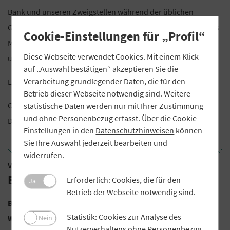
Bank und unseren Zweigstellen während der üblichen
Geschäftszeit zur Einsicht durch die Mitglieder ausliegt. Jedes
Cookie-Einstellungen für „Profil“
Mitglied kann jederzeit eine Abschrift der Liste der Vertreter
Diese Webseite verwendet Cookies. Mit einem Klick
und Ersatzvertreter verlangen.
auf „Auswahl bestätigen“ akzeptieren Sie die
Verarbeitung grundlegender Daten, die für den
Erding, den 21.12.2022
Betrieb dieser Webseite notwendig sind. Weitere
Christian Berther
statistische Daten werden nur mit Ihrer Zustimmung
und ohne Personenbezug erfasst. Über die Cookie-
Der Vorsitzende des Wahlausschusses
Einstellungen in den
Datenschutzhinweisen
können
Sie Ihre Auswahl jederzeit bearbeiten und
widerrufen.
VR-Bank Ismaning Hallbergmoos Neufahrn eG
Bekanntmachung
Erforderlich: Cookies, die für den
Ja
Betrieb der Webseite notwendig sind.
Bekanntmachung der gewählten Vertreter (§ 10 der
Statistik: Cookies zur Analyse des
Wahlordnung)
Nein
Nutzerverhaltens ohne Personenbezug.