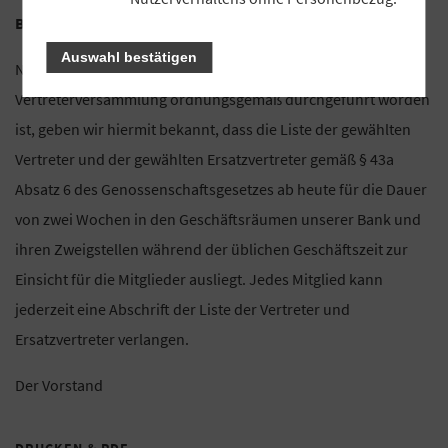
Bekanntmachung zur Wahl der Vertreterversammlung
Auswahl bestätigen
Nachdem am 17.11.2022 und am 18.11.2022 die Wahl unserer
Vertreterversammlung ordnungsgemäß durchgeführt worden
ist, geben wir hiermit bekannt, dass die Liste der gewählten
Vertreter und der gewählten Ersatzvertreter gemäß § 43a
Absatz 6 des Genossenschaftsgesetzes ab heute für die Dauer
von zwei Wochen in den Geschäftsräumen unserer Bank und
ihren Zweigstellen während der üblichen Geschäftszeit zur
Einsicht für die Mitglieder ausliegt. Jedes Mitglied kann
jederzeit eine Abschrift der Liste der Vertreter und
Ersatzvertreter verlangen.
Der Vorstand
DRUCKEN & PDF