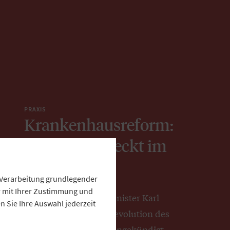
PRAXIS
Krankenhausreform:
Der Teufel steckt im
Detail
e Verarbeitung grundlegender
ur mit Ihrer Zustimmung und
Bundesgesundheitsminister Karl
 Sie Ihre Auswahl jederzeit
Lauterbach hat eine Revolution des
Gesundheitssystems angekündigt.