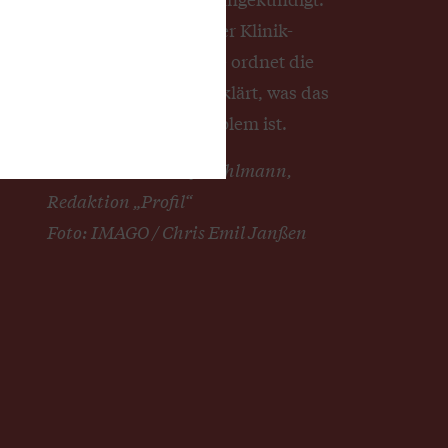
Manfred Wendl von der Klinik-
Kompetenz-Bayern eG ordnet die
Vorschläge ein und erklärt, was das
eigentliche Grundproblem ist.
Interview: Christof Dahlmann,
Redaktion „Profil“
Foto: IMAGO / Chris Emil Janßen