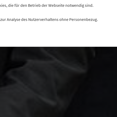
kies, die für den Betrieb der Webseite notwendig sind.
es zur Analyse des Nutzerverhaltens ohne Personenbezug.