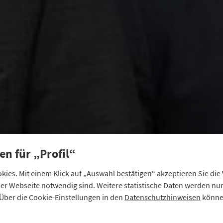
en für „Profil“
ies. Mit einem Klick auf „Auswahl bestätigen“ akzeptieren Sie di
eser Webseite notwendig sind. Weitere statistische Daten werden n
Über die Cookie-Einstellungen in den
Datenschutzhinweisen
können