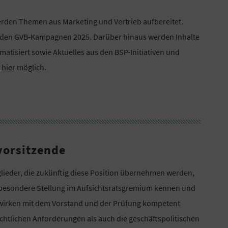
rden Themen aus Marketing und Vertrieb aufbereitet.
enden GVB-Kampagnen 2025. Darüber hinaus werden Inhalte
atisiert sowie Aktuelles aus den BSP-Initiativen und
t
hier
möglich.
vorsitzende
glieder, die zukünftig diese Position übernehmen werden,
e besondere Stellung im Aufsichtsratsgremium kennen und
irken mit dem Vorstand und der Prüfung kompetent
htlichen Anforderungen als auch die geschäftspolitischen