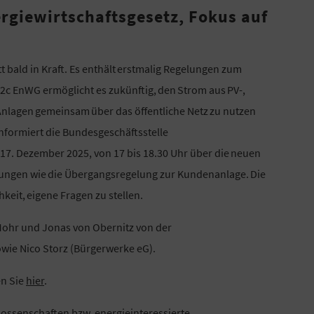
rgiewirtschaftsgesetz, Fokus auf
t bald in Kraft. Es enthält erstmalig Regelungen zum
2c EnWG ermöglicht es zukünftig, den Strom aus PV-,
lagen gemeinsam über das öffentliche Netz zu nutzen
nformiert die Bundesgeschäftsstelle
7. Dezember 2025, von 17 bis 18.30 Uhr über die neuen
ngen wie die Übergangsregelung zur Kundenanlage. Die
eit, eigene Fragen zu stellen.
Mohr und Jonas von Obernitz von der
wie Nico Storz (Bürgerwerke eG).
n Sie
hier
.
nossenschaften bzw. energieinteressierte