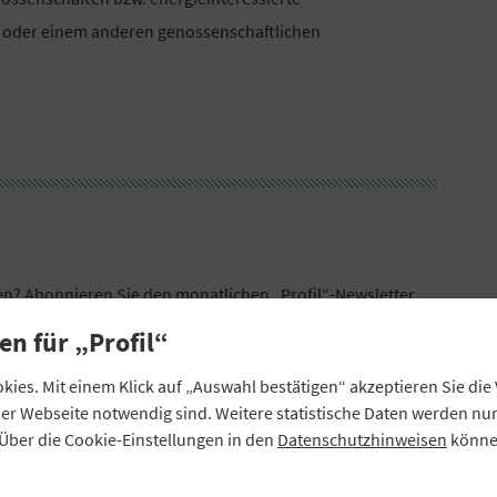
B oder einem anderen genossenschaftlichen
sen?
Abonnieren Sie den monatlichen „Profil“-Newsletter
.
agazin verfügbar ist.
en für „Profil“
ies. Mit einem Klick auf „Auswahl bestätigen“ akzeptieren Sie di
eser Webseite notwendig sind. Weitere statistische Daten werden n
Über die Cookie-Einstellungen in den
Datenschutzhinweisen
können