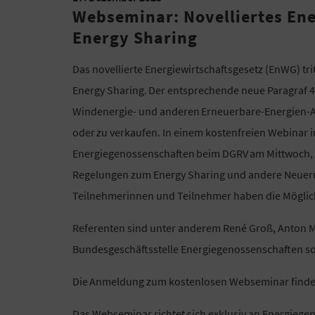
Webseminar: Novelliertes Ene
Energy Sharing
Das novellierte Energiewirtschaftsgesetz (EnWG) trit
Energy Sharing. Der entsprechende neue Paragraf 4
Windenergie- und anderen Erneuerbare-Energien-An
oder zu verkaufen. In einem kostenfreien Webinar i
Energiegenossenschaften beim DGRV am Mittwoch, 1
Regelungen zum Energy Sharing und andere Neueru
Teilnehmerinnen und Teilnehmer haben die Möglichk
Referenten sind unter anderem René Groß, Anton 
Bundesgeschäftsstelle Energiegenossenschaften so
Die Anmeldung zum kostenlosen Webseminar finde
Das Webseminar richtet sich exklusiv an Energiege