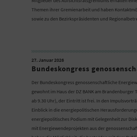
Mitglieder des Aufsichtsratsgremiums erhalten eine
Themen ihrer Gremienarbeit und haben Kontaktmö
sowie zu den Bezirkspräsidenten und Regionalbetr
27. Januar 2026
Bundeskongress genossenscha
Der Bundeskongress genossenschaftliche Energiewe
gewohnt im Haus der DZ BANK am Brandenburger Tor in
ab 9.30 Uhr), der Eintritt ist frei. In den Impulsvo
Einblick in die energiepolitischen Herausforderung
energiepolitisches Podium mit Gelegenheit zur Dis
mit Energiewendeprojekten aus der genossenschaf