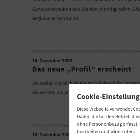
Genossenschaften und Banken, die Mitglied im GV
Regionalverband sind.
18. Dezember 2025
Das neue „Profil“ erscheint
Sie wollen die nächste Ausgabe keinesfalls verpas
Sie werden umgehend informiert, sobald das neue M
Cookie-Einstellung
Diese Webseite verwendet Cook
Daten, die für den Betrieb di
ohne Personenbezug erfasst. 
bearbeiten und widerrufen.
18. Dezember 2025