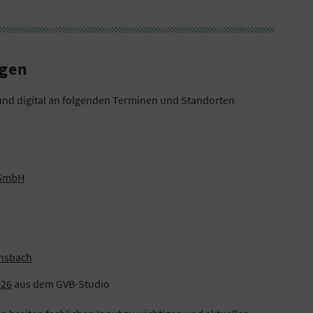
ngen
und digital an folgenden Terminen und Standorten
 GmbH
Ansbach
026
aus dem GVB-Studio