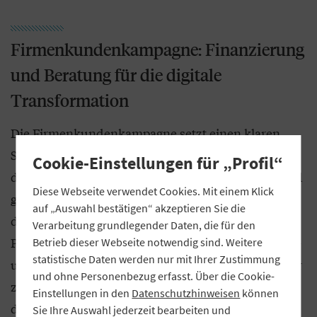
Firmenkundenkampagne: Finanzierung
und Beratung für die digitale
Transformation
Die Firmenkundenkampagne setzt einen klaren
Schwerpunkt auf die Finanzierung und Begleitung
Cookie-Einstellungen für „Profil“
der digitalen Transformation mittelständischer und
Diese Webseite verwendet Cookies. Mit einem Klick
großer Unternehmen. Ziel ist es, Unternehmen auf
auf „Auswahl bestätigen“ akzeptieren Sie die
dem Weg zur Digitalisierung als verlässlicher
Verarbeitung grundlegender Daten, die für den
Partner zu unterstützen und die Position der Volks-
Betrieb dieser Webseite notwendig sind. Weitere
statistische Daten werden nur mit Ihrer Zustimmung
und Raiffeisenbanken als zentrale Ansprechpartner
und ohne Personenbezug erfasst. Über die Cookie-
zu stärken. Laut der
Digitalisierungsumfrage 2024
Einstellungen in den
Datenschutzhinweisen
können
der IHK für München und Oberbayern investierten
Sie Ihre Auswahl jederzeit bearbeiten und