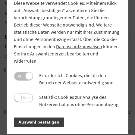
Was müssen Volksbanken und Raiffeisenbanken
Diese Webseite verwendet Cookies. Mit einem Klick
auf „Auswahl bestätigen“ akzeptieren Sie die
unternehmen, wenn sie Funino-Torsets an die
Verarbeitung grundlegender Daten, die für den
Sportvereine verteilen möchten?
Betrieb dieser Webseite notwendig sind. Weitere
statistische Daten werden nur mit Ihrer Zustimmung
Als erstes heißt es Reinerträge blocken:
Eichenseer:
und ohne Personenbezug erfasst. Über die Cookie-
Der offizielle Startschuss für das Funino-Projekt
Einstellungen in den
Datenschutzhinweisen
können
Sie Ihre Auswahl jederzeit bearbeiten und
erfolgt mit dem Bestellstart im Oktober.
widerrufen.
Ab 13. Oktober 2025 erhalten alle Banken von uns
Erforderlich: Cookies, die für den
Ja
ein Infopaket mit einer Bestellanleitung,
Betrieb der Webseite notwendig sind.
Infoflyern und Musteranschreiben für die
Statistik: Cookies zur Analyse des
Kontaktaufnahme mit den Sportvereinen.
Nein
Nutzerverhaltens ohne Personenbezug.
Am 16. Oktober 2025 findet um 10 Uhr ein Webinar
statt, bei dem wir interessierten VR-Banken die
Auswahl bestätigen
Aktion nochmals ausführlich präsentieren wollen.