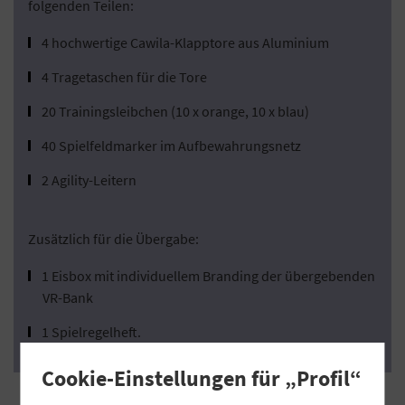
folgenden Teilen:
4 hochwertige Cawila-Klapptore aus Aluminium
4 Tragetaschen für die Tore
20 Trainingsleibchen (10 x orange, 10 x blau)
40 Spielfeldmarker im Aufbewahrungsnetz
2 Agility-Leitern
Zusätzlich für die Übergabe:
1 Eisbox mit individuellem Branding der übergebenden
VR-Bank
1 Spielregelheft.
Cookie-Einstellungen für „Profil“