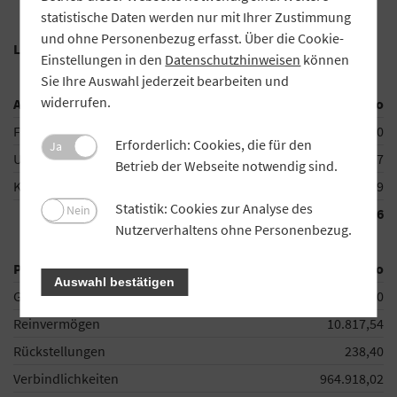
statistische Daten werden nur mit Ihrer Zustimmung
und ohne Personenbezug erfasst. Über die Cookie-
Liquidations-Eröffnungsbilanz zum 1. Juli 2025
Einstellungen in den
Datenschutzhinweisen
können
Sie Ihre Auswahl jederzeit bearbeiten und
widerrufen.
Aktivseite
Euro
Finanzanlagevermögen
500,00
Erforderlich: Cookies, die für den
Ja
Umlaufvermögen
1.023.867,77
Betrieb der Webseite notwendig sind.
Kassenbestand, Bankguthaben
5.226,19
Statistik: Cookies zur Analyse des
Nein
1.029.593,96
Nutzerverhaltens ohne Personenbezug.
Passivseite
Euro
Auswahl bestätigen
Geschäftsguthaben
53.620,00
Reinvermögen
10.817,54
Rückstellungen
238,40
Verbindlichkeiten
964.918,02