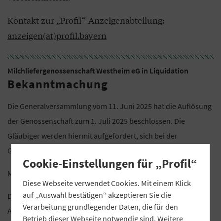
Kontakt zur „Profil“-Anzeigenabteilung:
anzeigen(at)profil.bayern
Milchliefergenossenschaft Westheim eG in Liquidation
Bekanntmachung
Die Generalversammlung vom 11. Juni 2025 hat die Auflösung
der Genossenschaft zum 1. Juli 2025 beschlossen. Die
Gläubiger werden hiermit aufgefordert, sich bei der
Genossenschaft zu melden.
Cookie-Einstellungen für „Profil“
Milchliefergenossenschaft Westheim eG in Liquidation
Diese Webseite verwendet Cookies. Mit einem Klick
auf „Auswahl bestätigen“ akzeptieren Sie die
Die Liquidatoren
Verarbeitung grundlegender Daten, die für den
Alfred Pirling, Gerhard Busch, Harald Meyer, Tobias Meyer
Betrieb dieser Webseite notwendig sind. Weitere