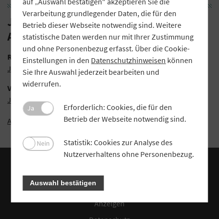
auf „Auswahl bestätigen“ akzeptieren Sie die
Verarbeitung grundlegender Daten, die für den
Jahresabschlüsse September-
Betrieb dieser Webseite notwendig sind. Weitere
Ausgabe
statistische Daten werden nur mit Ihrer Zustimmung
und ohne Personenbezug erfasst. Über die Cookie-
Raiffeisenbank Schwabmünchen-Stauden eG
Einstellungen in den
Datenschutzhinweisen
können
Jahresabschluss (PDF)
Sie Ihre Auswahl jederzeit bearbeiten und
widerrufen.
VR-Bank Coburg eG
Jahresabschluss (PDF)
Erforderlich: Cookies, die für den
Ja
Betrieb der Webseite notwendig sind.
Alle Jahresabschlüsse (PDF)
Statistik: Cookies zur Analyse des
Nein
Nutzerverhaltens ohne Personenbezug.
Über Profil
Auswahl bestätigen
Kontakt
Anzeigen