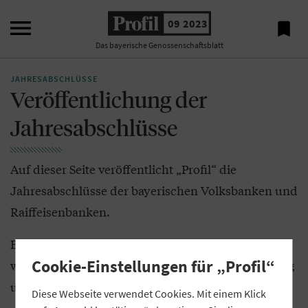

09 2023

Das bayerische Genossenschaftsblatt
JAHRESABSCHLÜSSE
Veröffentlichung der
Jahresabschlüsse
Auf dieser Seite veröffentlicht „Profil“ die
Jahresabschlüsse der bayerischen Volksbanken und
Raiffeisenbanken.
Banken, die eine Veröffentlichung wünschen,
Cookie-Einstellungen für „Profil“
wenden sich bitte an die „Profil“-Anzeigenabteilung
unter:
anzeigen(at)profil.bayern
Diese Webseite verwendet Cookies. Mit einem Klick