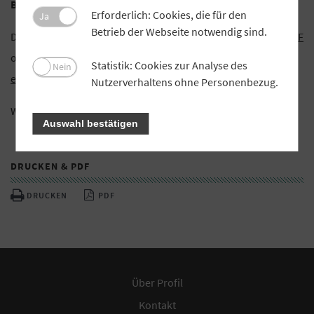
Bereichsleiter (m/w/d) für die Interne Revision
Erforderlich: Cookies, die für den
Ja
Betrieb der Webseite notwendig sind.
Details erfahren Sie gerne in der
Stellenausschreibung als PDF
oder direkt auf unserer Homepage unter
www.vr-lif-
Statistik: Cookies zur Analyse des
Nein
ebn.de/stellenangebote
.
Nutzerverhaltens ohne Personenbezug.
Wir freuen uns auf Sie!
Auswahl bestätigen
DRUCKEN & PDF
DRUCKEN
PDF
Über Profil
Kontakt