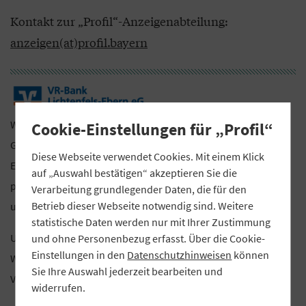
Kontakt zur „Profil“-Anzeigenabteilung:
anzeigen(at)profil.bayern
Wir, die VR-Bank Lichtenfels-Ebern eG, sind eine regionale
Cookie-Einstellungen für „Profil“
Genossenschaftsbank im Bereich Lichtenfels, Coburg und
Diese Webseite verwendet Cookies. Mit einem Klick
Ebern. Unsere Werte wie Fairness und Transparenz, die
auf „Auswahl bestätigen“ akzeptieren Sie die
persönliche Nähe zum Kunden und die Verantwortung für
Verarbeitung grundlegender Daten, die für den
Betrieb dieser Webseite notwendig sind. Weitere
unsere Region liegen uns besonders am Herzen.
statistische Daten werden nur mit Ihrer Zustimmung
Unsere Mitarbeiter tragen einen großen Teil dazu bei, diese
und ohne Personenbezug erfasst. Über die Cookie-
Einstellungen in den
Datenschutzhinweisen
können
Werte auch zukünftig zu festigen. Deshalb suchen wir zur
Sie Ihre Auswahl jederzeit bearbeiten und
Verstärkung unseres Teams zum nächstmöglichen Zeitpunkt:
widerrufen.