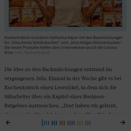
Kuchentratsch-Gründerin Katharina Mayer mit den Backmischungen
für „Oma Annas Schokokuchen“ und „Oma Helgas Zitronenkuchen“.
Die neuen Produkte helfen dem Unternehmen durch die Corona-
Krise.
Foto: Kuchentratsch
Die Idee zu den Backmischungen entstand im
vergangenen Jahr. Einmal in der Woche gibt es bei
Kuchentratsch einen Lesezirkel, in dem sich die
Mitarbeiter über ein Kapitel eines Business-
Ratgebers austauschen. „Dort haben wir gelernt,
dass man im Vertrieb immer einen Plan B in der


Hinterhand haben sollte, falls es Probleme gibt. Das