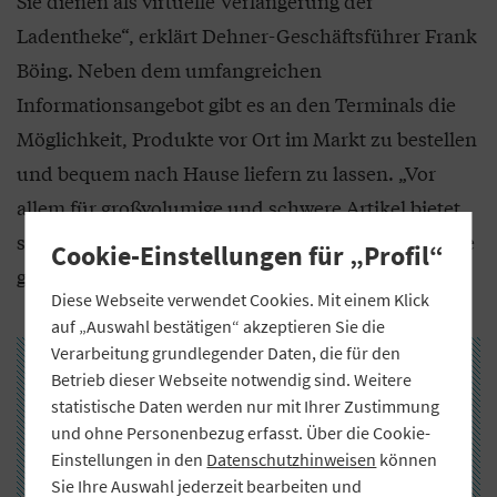
Sie dienen als virtuelle Verlängerung der
Ladentheke“, erklärt Dehner-Geschäftsführer Frank
Böing. Neben dem umfangreichen
Informationsangebot gibt es an den Terminals die
Möglichkeit, Produkte vor Ort im Markt zu bestellen
und bequem nach Hause liefern zu lassen. „Vor
allem für großvolumige und schwere Artikel bietet
sich der Service an und wird von den Kunden gerne
Cookie-Einstellungen für „Profil“
genutzt“, sagt Böing.
Diese Webseite verwendet Cookies. Mit einem Klick
auf „Auswahl bestätigen“ akzeptieren Sie die
Verarbeitung grundlegender Daten, die für den
Betrieb dieser Webseite notwendig sind. Weitere
statistische Daten werden nur mit Ihrer Zustimmung
und ohne Personenbezug erfasst. Über die Cookie-
Einstellungen in den
Datenschutzhinweisen
können
Sie Ihre Auswahl jederzeit bearbeiten und