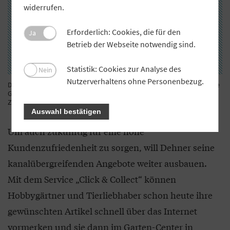
widerrufen.
Erforderlich: Cookies, die für den
Ja
Betrieb der Webseite notwendig sind.
Statistik: Cookies zur Analyse des
Nein
Nutzerverhaltens ohne Personenbezug.
Digitales Info- und Bestellterminal in einem Dehner-Gartencenter: Die
Geräte erlauben als „virtuelle Verlängerung der Ladentheke“ den
Zugriff auf erweiterte Online-Sortimente.
Foto: Dehner
Auswahl bestätigen
Um auch zukünftig für eine hohe
Kundenzufriedenheit zu sorgen, will Dehner seine
kanalübergreifenden Angebote weiter ausbauen.
Mit dem Service „Click & Collect“ können
Hobbygärtner und Tierliebhaber schon heute ihre
gewünschten Artikel schnell über das Internet
vormerken und sie dann im Garten-Center in