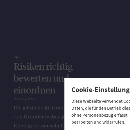
RAT
Risiken richtig
bewerten und
einordnen
Cookie-Einstellung
Diese Webseite verwendet Cook
Die jährliche Risikoinventur gehört zu
Daten, die für den Betrieb di
ohne Personenbezug erfasst. 
den Grundaufgaben jeder
bearbeiten und widerrufen.
Kreditgenossenschaft. Der GVB