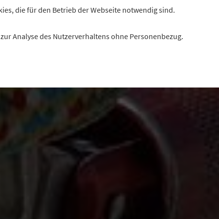
kies, die für den Betrieb der Webseite notwendig sind.
es zur Analyse des Nutzerverhaltens ohne Personenbezug.