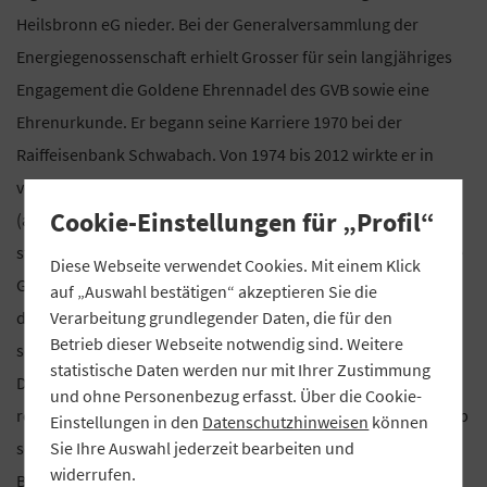
Heilsbronn eG nieder. Bei der Generalversammlung der
Energiegenossenschaft erhielt Grosser für sein langjähriges
Engagement die Goldene Ehrennadel des GVB sowie eine
Ehrenurkunde. Er begann seine Karriere 1970 bei der
Raiffeisenbank Schwabach. Von 1974 bis 2012 wirkte er in
verschiedenen Positionen bei der Raiffeisenbank Heilsbronn
Cookie-Einstellungen für „Profil“
(ab 1992: Raiffeisenbank Heilsbronn-Windsbach), zuletzt als
stellvertretender Vorstandsvorsitzender. Außerdem gründete
Diese Webseite verwendet Cookies. Mit einem Klick
Grosser die erste genossenschaftliche Tankstelle in Bayern,
auf „Auswahl bestätigen“ akzeptieren Sie die
Verarbeitung grundlegender Daten, die für den
die Diesel-Tankstelle Rohr eG, und war Gründungsmitglied
Betrieb dieser Webseite notwendig sind. Weitere
sowie Aufsichtsratsvorsitzender der VergißMeinNicht eG
statistische Daten werden nur mit Ihrer Zustimmung
Demenz Wohngemeinschaft. Grosser unterstützte mehrere
und ohne Personenbezug erfasst. Über die Cookie-
regionale Gründungen von Energiegenossenschaften und gab
Einstellungen in den
Datenschutzhinweisen
können
Sie Ihre Auswahl jederzeit bearbeiten und
sein Fachwissen als Referent bei der Akademie der
widerrufen.
Bayerischen Genossenschaften (ABG) weiter. Für seine