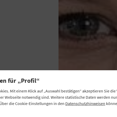
en für „Profil“
ies. Mit einem Klick auf „Auswahl bestätigen“ akzeptieren Sie di
eser Webseite notwendig sind. Weitere statistische Daten werden n
Über die Cookie-Einstellungen in den
Datenschutzhinweisen
können