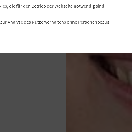
kies, die für den Betrieb der Webseite notwendig sind.
en Arbeitswelt
tarbeiter haben
es zur Analyse des Nutzerverhaltens ohne Personenbezug.
rt
nchen.
l“