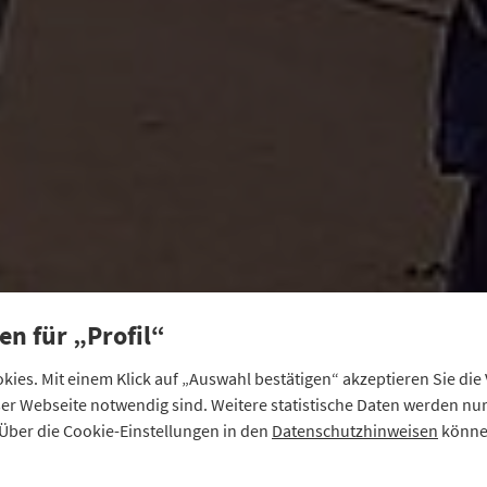
en für „Profil“
ies. Mit einem Klick auf „Auswahl bestätigen“ akzeptieren Sie di
eser Webseite notwendig sind. Weitere statistische Daten werden n
Über die Cookie-Einstellungen in den
Datenschutzhinweisen
können