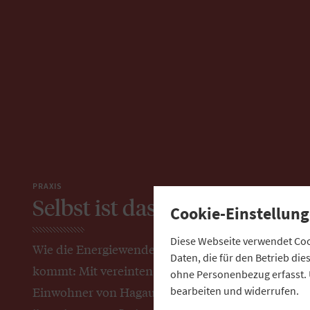
PRAXIS
Selbst ist das Land
Cookie-Einstellung
Diese Webseite verwendet Cook
Wie die Energiewende auf die Dörfer
Daten, die für den Betrieb di
kommt: Mit vereinten Kräften haben die
ohne Personenbezug erfasst. 
Einwohner von Hagau im Donau-Ries
bearbeiten und widerrufen.