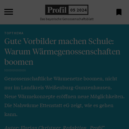

05 2024

Das bayerische Genossenschaftsblatt
TOPTHEMA
Gute Vorbilder machen Schule:
Warum Wärmegenossenschaften
boomen
Genossenschaftliche Wärmenetze boomen, nicht
nur im Landkreis Weißenburg-Gunzenhausen.
Neue Wärmekonzepte eröffnen neue Möglichkeiten.
Die Nahwärme Ettenstatt eG zeigt, wie es gehen
kann.
Autor: Florian Christner, Redaktion „Profil“