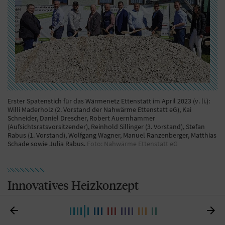
Erster Spatenstich für das Wärmenetz Ettenstatt im April 2023 (v. li.):
Willi Maderholz (2. Vorstand der Nahwärme Ettenstatt eG), Kai
Schneider, Daniel Drescher, Robert Auernhammer
(Aufsichtsratsvorsitzender), Reinhold Sillinger (3. Vorstand), Stefan
Rabus (1. Vorstand), Wolfgang Wagner, Manuel Ranzenberger, Matthias
Schade sowie Julia Rabus.
Foto: Nahwärme Ettenstatt eG
Innovatives Heizkonzept
Weil es rund um Ettenstatt keine Biogas-Anlage gibt,


deren Abwärme man hätte nutzen können, setzt die