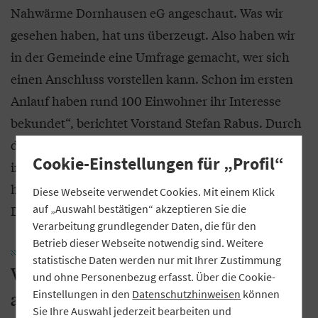
Nahwärme Dornhausen eG angeschaut. Was wir
gesehen haben, hat uns überzeugt. Also haben wir
in der Gemeinde eine Umfrage gemacht, wer sich
einen Anschluss vorstellen kann. Schon im ersten
Anlauf haben rund 100 Einwohner ihr Interesse
bekundet“, berichtet Vorstand Stefan Rabus. Durch
die Energie-Krise und die hohen Öl- und Gaspreise
Cookie-Einstellungen für „Profil“
infolge des russischen Kriegs gegen die Ukraine
habe die Idee eines Wärmenetzes nochmal an
Diese Webseite verwendet Cookies. Mit einem Klick
Dynamik gewonnen.
auf „Auswahl bestätigen“ akzeptieren Sie die
Verarbeitung grundlegender Daten, die für den
Betrieb dieser Webseite notwendig sind. Weitere
statistische Daten werden nur mit Ihrer Zustimmung
Wirtschaftlichkeitsprüfung fiel positiv
und ohne Personenbezug erfasst. Über die Cookie-
Einstellungen in den
Datenschutzhinweisen
können
aus
Sie Ihre Auswahl jederzeit bearbeiten und