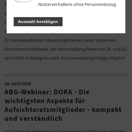
Nutzerverhaltens ohne Personenbezug.
Themen in der strategischen Entwicklung auf den neuesten
Stand und bekommen ein Gefühl für die
Auswahl bestätigen
Handlungsmaßnahmen der Bank zur Strategiefindung und
dem Strategiecontrolling. Zudem erhöhen sie ihr Verständnis
für die wesentlichen Steuerungsthemen einer modernen
Genossenschaftsbank. Die Veranstaltung findet am 24. und 25.
April 2026 in Beilngries statt. Eine Anmeldung ist
hier
möglich.
28. April 2026
ABG-Webinar: DORA - Die
wichtigsten Aspekte für
Aufsichtsratsmitglieder - kompakt
und verständlich
Aufsichtsratsmitglieder von Genossenschaftsbanken erhalten