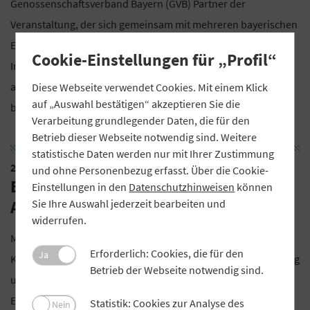
Genossenschaftsverband Bayern (GVB) Partner der
Veranstaltung, der sich gemeinsam mit mehreren bayerischen
Energiegenossenschaften vor Ort präsentierte. Weitere
Cookie-Einstellungen für „Profil“
Informationen zur Neuauflage 2026 werden nach und nach
auf der
Webseite des Bayerischen Energieforums
Diese Webseite verwendet Cookies. Mit einem Klick
auf „Auswahl bestätigen“ akzeptieren Sie die
bereitgestellt.
Verarbeitung grundlegender Daten, die für den
Betrieb dieser Webseite notwendig sind. Weitere
statistische Daten werden nur mit Ihrer Zustimmung
24. und 25. April 2026
und ohne Personenbezug erfasst. Über die Cookie-
Bankstrategie-Know-how für
Einstellungen in den
Datenschutzhinweisen
können
Sie Ihre Auswahl jederzeit bearbeiten und
Aufsichtsratsmitglieder
widerrufen.
Mitglieder des Aufsichtsrats diskutieren mit erfahrenen
Erforderlich: Cookies, die für den
Ja
Kennern der Bankenlandschaft Konzepte zur Strategiefindung
Betrieb der Webseite notwendig sind.
und deren Umsetzungsmöglichkeiten für die langfristige
Erfolgssicherung ihres Hauses. Sie bringen sich zu aktuellen
Statistik: Cookies zur Analyse des
Nein