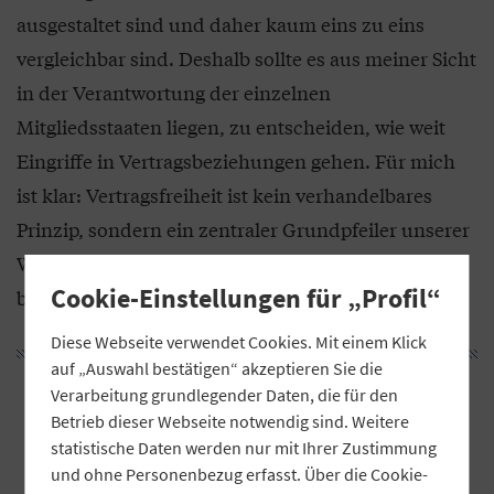
ausgestaltet sind und daher kaum eins zu eins
vergleichbar sind. Deshalb sollte es aus meiner Sicht
in der Verantwortung der einzelnen
Mitgliedsstaaten liegen, zu entscheiden, wie weit
Eingriffe in Vertragsbeziehungen gehen. Für mich
ist klar: Vertragsfreiheit ist kein verhandelbares
Prinzip, sondern ein zentraler Grundpfeiler unserer
Wirtschaftsordnung – und diesen gilt es zu
Cookie-Einstellungen für „Profil“
bewahren.
Diese Webseite verwendet Cookies. Mit einem Klick
auf „Auswahl bestätigen“ akzeptieren Sie die
„Wo der Staat zu stark in
Verarbeitung grundlegender Daten, die für den
Betrieb dieser Webseite notwendig sind. Weitere
privatwirtschaftliche Vereinbarungen
statistische Daten werden nur mit Ihrer Zustimmung
eingreift, drohen Marktverzerrungen
und ohne Personenbezug erfasst. Über die Cookie-