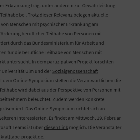
cher Erkrankung trägt unter anderem zur Gewährleistung
Teilhabe bei. Trotz dieser Relevanz belegen aktuelle
n von Menschen mit psychischer Erkrankung am
Förderung beruflicher Teilhabe von Personen mit
dert durch das Bundesministerium für Arbeit und
ren für die berufliche Teilhabe von Menschen mit
t untersucht. In dem partizipativen Projekt forschten
 Universität Ulm und der
Sozialgenossenschaft
 dem Online-Symposium stellen die Verantwortlichen die
Teilhabe wird dabei aus der Perspektive von Personen mit
 Arbeitnehmern beleuchtet. Zudem werden konkrete
 präsentiert. Das Online-Symposium richtet sich an
eiteren Interessierten. Es findet am Mittwoch, 19. Februar
crosoft Teams ist über
diesen Link
möglich. Die Veranstalter
nk(at)tape-projekt.de
.