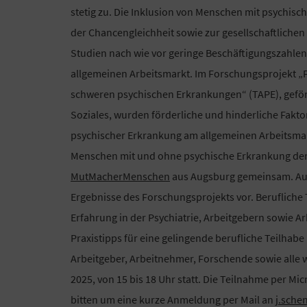
stetig zu. Die Inklusion von Menschen mit psychis
der Chancengleichheit sowie zur gesellschaftlichen 
Studien nach wie vor geringe Beschäftigungszahle
allgemeinen Arbeitsmarkt. Im Forschungsprojekt „
schweren psychischen Erkrankungen“ (TAPE), geför
Soziales, wurden förderliche und hinderliche Fakto
psychischer Erkrankung am allgemeinen Arbeitsmark
Menschen mit und ohne psychische Erkrankung der
MutMacherMenschen
aus Augsburg gemeinsam. Auf
Ergebnisse des Forschungsprojekts vor. Berufliche 
Erfahrung in der Psychiatrie, Arbeitgebern sowie
Praxistipps für eine gelingende berufliche Teilhabe
Arbeitgeber, Arbeitnehmer, Forschende sowie alle w
2025, von 15 bis 18 Uhr statt. Die Teilnahme per Mi
bitten um eine kurze Anmeldung per Mail an
j.sche