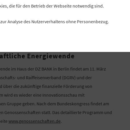
kies, die für den Betrieb der Webseite notwendig sind.
es zur Analyse des Nutzerverhaltens ohne Personenbezug.
aftliche Energiewende
nde im Haus der DZ BANK in Berlin findet am 11. März
nschafts- und Raiffeisenverband (DGRV) und der
über die zukünftige finanzielle Förderung von
m wird es wieder eine Innovationsschau mit
chen Gruppe geben. Nach dem Bundeskongress findet am
n Genossenschaften statt. Das detaillierte Programm und
seite
www.genossenschaften.de
.