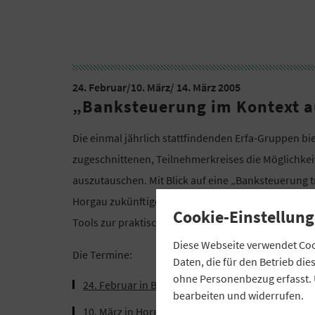
24. Februar/10. März/ 14. März 2005
„Banksteuerung im Kontext a
Die einmal jährlich stattfindenden Erfa-Gruppen b
zugeschnittenen, Teilnehmerkreises die Möglichkei
auszutauschen. Mit Blick auf eine „Banksteuerung 
Horgau zukünftige Entwicklungen, die dafür notwe
Cookie-Einstellung
Tools zur praktischen Umsetzung diskutiert.
Diese Webseite verwendet Cook
Die Termine:
Daten, die für den Betrieb di
ohne Personenbezug erfasst. 
24. Februar in Beilngries
bearbeiten und widerrufen.
10. März in Horgau