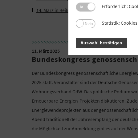
Erforderlich: Coo
Ja
14. März in Beilngries
Statistik: Cooki
Nein
Auswahl bestätigen
11. März 2025
Bundeskongress genossensch
Der Bundeskongress genossenschaftliche Energiewe
2025 statt. Veranstalter sind der Deutsche Genosse
Wohnungsverband GdW. Das politische Podium wird 
Erneuerbare-Energien-Projekten diskutieren. Zude
Energiewendeprojekten aus der genossenschaftli
Abend traditionell der Jahresempfang der deutsche
die Möglichkeit zur Anmeldung gibt es auf der Web