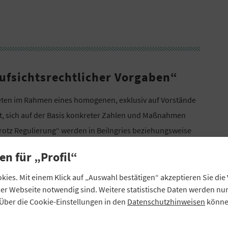
ufsichtsrechtlicher Vorgaben“
ieten im Rahmen eines homogenen, exklusiv auf Vorstände
t, sich auf der Basis konkreter Zahlen und Maßnahmen
trotz Regulierung“ werden in Beilngries beziehungsweise
ndige strategische Ausgestaltung sowie entsprechende
en für „Profil“
ies. Mit einem Klick auf „Auswahl bestätigen“ akzeptieren Sie di
eser Webseite notwendig sind. Weitere statistische Daten werden n
Über die Cookie-Einstellungen in den
Datenschutzhinweisen
können