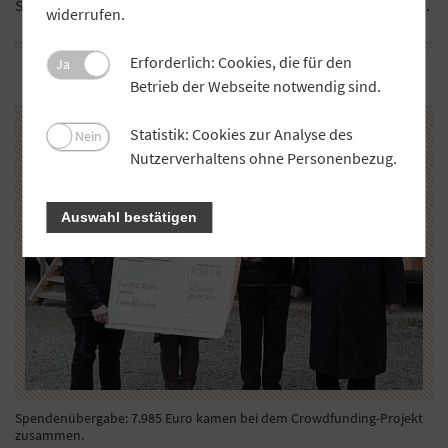
Spitzenposition des Unternehmens innerhalb seiner Branche.
widerrufen.
Erforderlich: Cookies, die für den
Ja
Betrieb der Webseite notwendig sind.
Statistik: Cookies zur Analyse des
Nein
Nutzerverhaltens ohne Personenbezug.
Auswahl bestätigen
Spendenübergabe: 7.985 Euro kamen bei dem Crowdfunding-Projekt
zusammen.