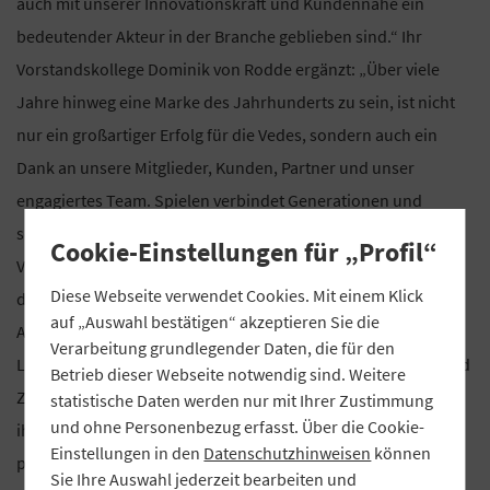
auch mit unserer Innovationskraft und Kundennähe ein
bedeutender Akteur in der Branche geblieben sind.“ Ihr
Vorstandskollege Dominik von Rodde ergänzt: „Über viele
Jahre hinweg eine Marke des Jahrhunderts zu sein, ist nicht
nur ein großartiger Erfolg für die Vedes, sondern auch ein
Dank an unsere Mitglieder, Kunden, Partner und unser
engagiertes Team. Spielen verbindet Generationen und
schafft gemeinsame Erlebnisräume. Dafür steht die Marke
Cookie-Einstellungen für „Profil“
Vedes wie keine andere.“ Alle drei Jahre haben Unternehmen
Diese Webseite verwendet Cookies. Mit einem Klick
die Chance, eine „Marke des Jahrhunderts“ zu werden. Diese
auf „Auswahl bestätigen“ akzeptieren Sie die
Auszeichnung würdigt Unternehmen, die mit besonderen
Verarbeitung grundlegender Daten, die für den
Leistungen im Bereich Innovation, Beständigkeit, Qualität und
Betrieb dieser Webseite notwendig sind. Weitere
Zukunftsfähigkeit sowie einer einzigartigen Marktposition in
statistische Daten werden nur mit Ihrer Zustimmung
und ohne Personenbezug erfasst. Über die Cookie-
ihren jeweiligen Produktkategorien überzeugen. Das
Einstellungen in den
Datenschutzhinweisen
können
prestigeträchtige Markensiegel demonstriert dabei die
Sie Ihre Auswahl jederzeit bearbeiten und