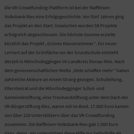
Die VR-Crowdfunding-Plattform ist bei der Raiffeisen-
Volksbank Ries eine Erfolgsgeschichte. Vor fünf Jahren ging
das Projekt an den Start. Inzwischen wurden 58 Projekte
erfolgreich abgeschlossen. Die höchste Summe erzielte
kürzlich das Projekt „Grünes Klassenzimmer“. Ein neuer
Lernort auf der Grünfläche vor der Grundschule entsteht
derzeit in Mönchsdeggingen im Landkreis Donau-Ries. Nach
dem genossenschaftlichen Motto „Viele schaffen mehr“ haben
zahlreiche Akteure an einem Strang gezogen. Schulleitung,
Elternbeirat und die Mönchsdegginger Schul- und
Gemeindestiftung, eine Treuhandstiftung unter dem Dach der
VR-Bürgerstiftung Ries, waren mit im Boot. 17.000 Euro kamen
von über 220 Unterstützern über das VR-Crowdfunding
zusammen. Die Raiffeisen-Volksbank Ries gab 1.000 Euro
dazu, denn „wir unterstützen diese Hilfe zur Selbsthilfe als