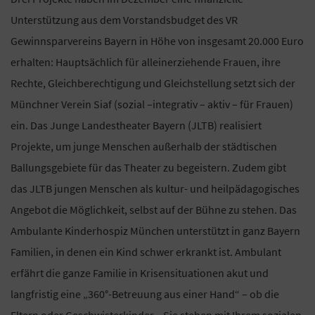
Unterstützung aus dem Vorstandsbudget des VR
Gewinnsparvereins Bayern in Höhe von insgesamt 20.000 Euro
erhalten: Hauptsächlich für alleinerziehende Frauen, ihre
Rechte, Gleichberechtigung und Gleichstellung setzt sich der
Münchner Verein Siaf (sozial –integrativ – aktiv – für Frauen)
ein. Das Junge Landestheater Bayern (JLTB) realisiert
Projekte, um junge Menschen außerhalb der städtischen
Ballungsgebiete für das Theater zu begeistern. Zudem gibt
das JLTB jungen Menschen als kultur- und heilpädagogisches
Angebot die Möglichkeit, selbst auf der Bühne zu stehen. Das
Ambulante Kinderhospiz München unterstützt in ganz Bayern
Familien, in denen ein Kind schwer erkrankt ist. Ambulant
erfährt die ganze Familie in Krisensituationen akut und
langfristig eine „360°-Betreuung aus einer Hand“ – ob die
Eltern oder Geschwisterkinder. „Sie stehen mit Ihrem sozialen