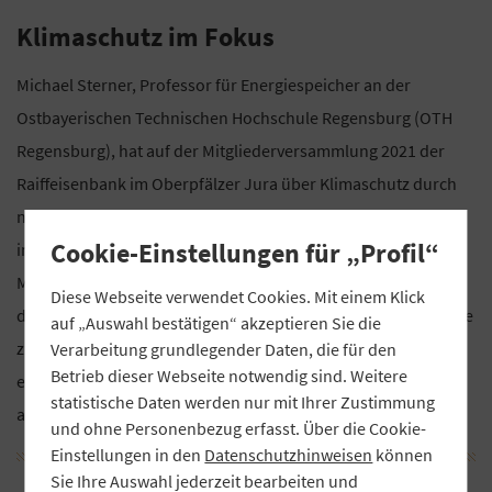
Klimaschutz im Fokus
Michael Sterner, Professor für Energiespeicher an der
Ostbayerischen Technischen Hochschule Regensburg (OTH
Regensburg), hat auf der Mitgliederversammlung 2021 der
Raiffeisenbank im Oberpfälzer Jura über Klimaschutz durch
nachhaltige Energie- und Mobilitätskonzepte referiert. Dabei
Cookie-Einstellungen für „Profil“
informierte er über die Energie-, Wärme-, Industrie- und
Mobilitätswende sowie deren Auswirkungen und Kosten für
Diese Webseite verwendet Cookies. Mit einem Klick
die Wirtschaft. Dazu gab er einen Überblick, wie jeder Einzelne
auf „Auswahl bestätigen“ akzeptieren Sie die
zum Klimaschutz beitragen kann. Sterner sitzt in zahlreichen
Verarbeitung grundlegender Daten, die für den
Betrieb dieser Webseite notwendig sind. Weitere
energiewirtschaftlichen Gremien und berät unter anderem
statistische Daten werden nur mit Ihrer Zustimmung
auch die Bundesregierung zu energiepolitischen Fragen.
und ohne Personenbezug erfasst. Über die Cookie-
Einstellungen in den
Datenschutzhinweisen
können
Sie Ihre Auswahl jederzeit bearbeiten und