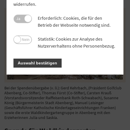
widerrufen.
Erforderlich: Cookies, die für den
Ja
Betrieb der Webseite notwendig sind.
Statistik: Cookies zur Analyse des
Nein
Nutzerverhaltens ohne Personenbezug.
Auswahl bestätigen
Bei der Spendenübergabe (v. li.): Gerd Kehrbach, (Präsident Golfclub
Abenberg, Co-Stifter), Thomas Fürst (Co-Stifter), Carsten Krauß
(Vorstandsvorsitzender Raiffeisenbank Roth-Schwabach), Susanne
König (Bürgermeisterin Stadt Abenberg), Manuel Leisinger
(Geschäftsführer Katholische Kindertageseinrichtungen Franken)
sowie die erste Waldkindergartengruppe in Abenberg mit den
Erzieherinnen Julia und Saskia.