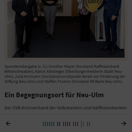
Spendenübergabe (v. li.): Günther Mayer (Vorstand Raiffeisenbank
Mittelschwaben), Katrin Albsteiger (Oberbürgermeisterin Stadt Neu-
Ulm), Julia Kormann (Vorstandsvorsitzende Verein zur Förderung der
Stiftung Neu-Ulm) und Steffen Fromm (Vorstand VR-Bank Neu-Ulm).
Ein Begegnungsort für Neu-Ulm
Der GVB-Kreisverband der Volksbanken und Raiffeisenbanken
im Landkreis Neu-Ulm hat 3.000 Euro an den Verein zur


Förderung der Stiftung Neu-Ulm – Helfen mit Herz gespendet.