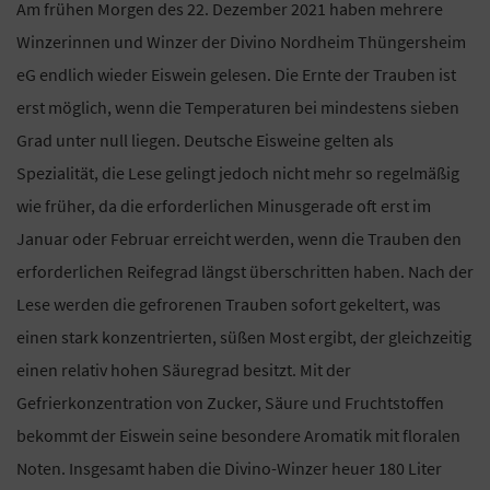
Am frühen Morgen des 22. Dezember 2021 haben mehrere
Winzerinnen und Winzer der Divino Nordheim Thüngersheim
eG endlich wieder Eiswein gelesen. Die Ernte der Trauben ist
erst möglich, wenn die Temperaturen bei mindestens sieben
Grad unter null liegen. Deutsche Eisweine gelten als
Spezialität, die Lese gelingt jedoch nicht mehr so regelmäßig
wie früher, da die erforderlichen Minusgerade oft erst im
Januar oder Februar erreicht werden, wenn die Trauben den
erforderlichen Reifegrad längst überschritten haben. Nach der
Lese werden die gefrorenen Trauben sofort gekeltert, was
einen stark konzentrierten, süßen Most ergibt, der gleichzeitig
einen relativ hohen Säuregrad besitzt. Mit der
Gefrierkonzentration von Zucker, Säure und Fruchtstoffen
bekommt der Eiswein seine besondere Aromatik mit floralen
Noten. Insgesamt haben die Divino-Winzer heuer 180 Liter