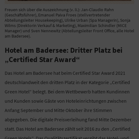
Freuen sich über die Auszeichnung (v. li.): Jan-Claudio Rahn
(Geschäftsführer), Emanuel Paiva Froes (stellvertretender
Abteilungsleiter Housekeeping), Ulrike Urban (Spa Managerin), Sonja
Wilms (Direktorin Verkauf & Marketing), Maximilian Schindler (MICE
Manager) und Sven Nennewitz (Abteilungsleiter Front Office, alle Hotel
am Badersee).
Hotel am Badersee: Dritter Platz bei
„Certified Star Award“
Das Hotel am Badersee hat beim Certified Star Award 2021
deutschlandweit den dritten Platz in der Kategorie „Certified
Green Hotel“ belegt. Bei dem Wettbewerb hatten Kundinnen
und Kunden sowie Gäste von Hoteleinrichtungen zwischen
Anfang September und Mitte Oktober ihre Stimmen
abgegeben. Die digitale Preisverleihung fand Mitte Dezember
statt. Das Hotel am Badersee zählt seit 2016 zu den „Certified
Green Hotels“. Das Qualitätszertifikat vergibt das Hotel- und