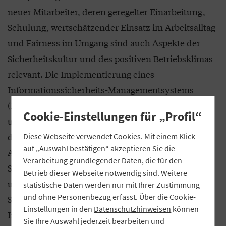
neuer Mitarbeiter, deren geregelter Einarbeitung,
Schulung, wertschätzender Einsatz im Arbeitsalltag
und Fairness im Umgang sind auch Aspekte der
Sicherheitskultur und des positiven Betriebsklimas
relevant. Die Implementierung eines
Informationssicherheits-Managementsystems
(ISMS) hilft dabei, relevante Leitlinien, Regelungen
Cookie-Einstellungen für „Profil“
und Vorgaben festzulegen und mit Leben zu füllen,
die auch zur Eindämmung von Innentäter-
Diese Webseite verwendet Cookies. Mit einem Klick
auf „Auswahl bestätigen“ akzeptieren Sie die
Aktivitäten beitragen können. Die Behandlung der
Verarbeitung grundlegender Daten, die für den
Schutzziele Verfügbarkeit, Integrität, Authentizität
Betrieb dieser Webseite notwendig sind. Weitere
und Vertraulichkeit von informationstechnischen
statistische Daten werden nur mit Ihrer Zustimmung
und ohne Personenbezug erfasst. Über die Cookie-
Systemen, Komponenten, Prozessen und
Einstellungen in den
Datenschutzhinweisen
können
Informationen ist in diesem Zusammenhang
Sie Ihre Auswahl jederzeit bearbeiten und