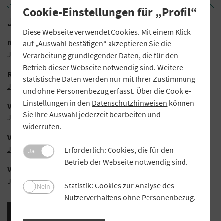
Cookie-Einstellungen für „Profil“
Jahresabschlüsse Juli-Ausgabe
Diese Webseite verwendet Cookies. Mit einem Klick
meine Volksbank Raiffeisenbank eG
auf „Auswahl bestätigen“ akzeptieren Sie die
Jahresabschluss (PDF)
Verarbeitung grundlegender Daten, die für den
Betrieb dieser Webseite notwendig sind. Weitere
Raiffeisenbank Bechhofen eG
statistische Daten werden nur mit Ihrer Zustimmung
Jahresabschluss (PDF)
und ohne Personenbezug erfasst. Über die Cookie-
Einstellungen in den
Datenschutzhinweisen
können
Volksbank Zwickau eG
Sie Ihre Auswahl jederzeit bearbeiten und
Jahresabschluss (PDF)
widerrufen.
VR Bank Starnberg-Zugspitze eG
Jahresabschluss (PDF)
Erforderlich: Cookies, die für den
Ja
Betrieb der Webseite notwendig sind.
VR-Bank Rottal-Inn eG
Jahresabschluss (PDF)
Statistik: Cookies zur Analyse des
Nein
Nutzerverhaltens ohne Personenbezug.
Alle Jahresabschlüsse (PDF)