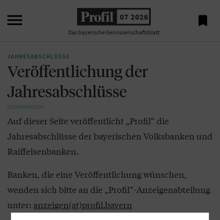

07 2026

Das bayerische Genossenschaftsblatt
JAHRESABSCHLÜSSE
Veröffentlichung der
Jahresabschlüsse
Auf dieser Seite veröffentlicht „Profil“ die
Jahresabschlüsse der bayerischen Volksbanken und
Raiffeisenbanken.
Banken, die eine Veröffentlichung wünschen,
wenden sich bitte an die „Profil“-Anzeigenabteilung
unter:
anzeigen(at)profil.bayern