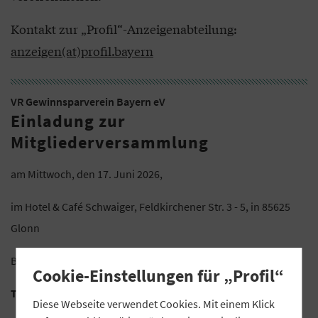
Kontakt zur „Profil“-Anzeigenabteilung:
anzeigen(at)profil.bayern
VR Gewinnsparverein Bayern eV
Einladung zur
Mitgliederversammlung
am Mittwoch, den 17. Juni 2026,
im Hotel & Café Schwaiger, Feldkirchener Str. 3 - 5, in 85625
Glonn
Beginn 14:00 Uhr
Cookie-Einstellungen für „Profil“
Tagesordnung:
Diese Webseite verwendet Cookies. Mit einem Klick