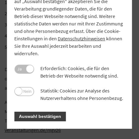
auf „Auswahl bestätigen“ akzeptieren Sie die
Rechenschafts- und Kassenbericht 2025
Verarbeitung grundlegender Daten, die für den
Entlastung des Vorstandes für 2025
Betrieb dieser Webseite notwendig sind. Weitere
statistische Daten werden nur mit Ihrer Zustimmung
Entlastung des Beirates für 2025
und ohne Personenbezug erfasst. Über die Cookie-
Wahlen zum Beirat
Einstellungen in den
Datenschutzhinweisen
können
Sie Ihre Auswahl jederzeit bearbeiten und
Verschiedenes – Wünsche und Anträge
widerrufen.
Erforderlich: Cookies, die für den
Ja
Die Teilnehmer haben sich in der Mitgliederversammlung als
Betrieb der Webseite notwendig sind.
ordentliche Mitglieder des VR Gewinnsparvereins Bayern eV
auszuweisen (§5 der Satzung).
Statistik: Cookies zur Analyse des
Nein
Nutzerverhaltens ohne Personenbezug.
Aus organisatorischen Gründen bitten wir Sie bis spätestens
Montag, den
8. Juni 2026,
um die Rückmeldung zu Ihrer
Auswahl bestätigen
Teilnahme unter folgendem Link:
https://vr-
veranstaltungen.de/mgv26